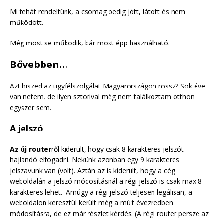
Mi tehát rendeltünk, a csomag pedig jött, látott és nem
működött.
Még most se működik, bár most épp használható.
Bővebben…
Azt hiszed az ügyfélszolgálat Magyarországon rossz? Sok éve
van netem, de ilyen sztorival még nem találkoztam otthon
egyszer sem.
A jelszó
Az új router
ről kiderült, hogy csak 8 karakteres jelszót
hajlandó elfogadni. Nekünk azonban egy 9 karakteres
jelszavunk van (volt). Aztán az is kiderült, hogy a cég
weboldalán a jelszó módosításnál a régi jelszó is csak max 8
karakteres lehet. Amúgy a régi jelszó teljesen legálisan, a
weboldalon keresztül került még a múlt évezredben
módosításra, de ez már részlet kérdés. (A régi router persze az