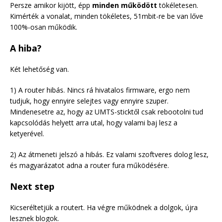
Persze amikor kijött, épp
minden működött
tökéletesen.
Kimérték a vonalat, minden tökéletes, 51mbit-re be van lőve
100%-osan működik.
A hiba?
Két lehetőség van.
1) A router hibás. Nincs rá hivatalos firmware, ergo nem
tudjuk, hogy ennyire selejtes vagy ennyire szuper.
Mindenesetre az, hogy az UMTS-sticktől csak rebootolni tud
kapcsolódás helyett arra utal, hogy valami baj lesz a
ketyerével.
2) Az átmeneti jelszó a hibás. Ez valami szoftveres dolog lesz,
és magyarázatot adna a router fura működésére.
Next step
Kicseréltetjük a routert. Ha végre működnek a dolgok, újra
lesznek blogok.