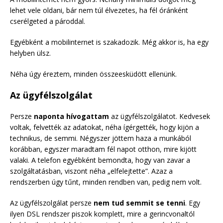
lehet vele oldani, bár nem túl élvezetes, ha fél óránként
cserélgeted a pároddal.
Egyébként a mobilinternet is szakadozik. Még akkor is, ha egy
helyben ülsz.
Néha úgy éreztem, minden összeesküdött ellenünk.
Az ügyfélszolgálat
Persze
naponta hívogattam
az ügyfélszolgálatot. Kedvesek
voltak, felvették az adatokat, néha ígérgették, hogy kijön a
technikus, de semmi. Négyszer jöttem haza a munkából
korábban, egyszer maradtam fél napot otthon, mire kijött
valaki. A telefon egyébként bemondta, hogy van zavar a
szolgáltatásban, viszont néha „elfelejtette”. Azaz a
rendszerben úgy tűnt, minden rendben van, pedig nem volt.
Az ügyfélszolgálat persze
nem tud semmit se tenni
. Egy
ilyen DSL rendszer piszok komplett, mire a gerincvonaltól