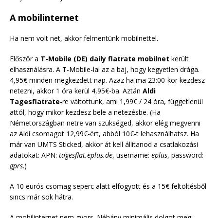
A mobilinternet
Ha nem volt net, akkor felmentünk mobilnettel.
Először a
T-Mobile (DE) daily flatrate mobilnet
került
elhasználásra. A T-Mobile-lal az a baj, hogy kegyetlen drága.
4,95€ minden megkezdett nap. Azaz ha ma 23:00-kor kezdesz
netezni, akkor 1 óra kerül 4,95€-ba. Aztán
Aldi
Tagesflatrate
-re váltottunk, ami 1,99€ / 24 óra, függetlenül
attól, hogy mikor kezdesz bele a netezésbe. (Ha
Németországban netre van szükséged, akkor elég megvenni
az Aldi csomagot 12,99€-ért, abból 10€-t lehasználhatsz. Ha
már van UMTS Sticked, akkor át kell állítanod a csatlakozási
adatokat: APN:
tagesflat.eplus.de
, username:
eplus
, password:
gprs
.)
A 10 eurós csomag seperc alatt elfogyott és a 15€ feltöltésből
sincs már sok hátra.
A mobilinternet nem gyors. Néhány minimális dolgot meg