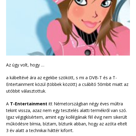
Az úgy volt, hogy …
a kábeltévé ára az egekbe szökött, s mi a DVB-T és a T-
Entertainment közül (többek között) a csábító 50mbit miatt az
utóbbit választottuk.
A
T-Entertainment
itt Németországban négy éves múltra
tekint vissza, azaz nem egy tesztelés alatti termékről van szó.
Igaz végigkísértem, amint egy kollégának fél évig nem sikerült
működésre bírnia, bíztam, bíztunk abban, hogy az azóta eltelt
3 év alatt a technikai háttér kiforrt.