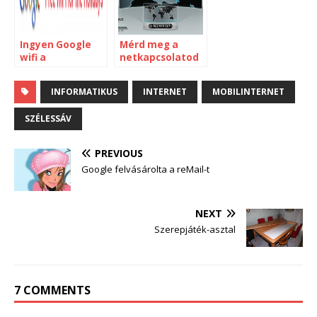
Ingyen Google
Mérd meg a
wifi a
netkapcsolatod
reptereken
sebességét
INFORMATIKUS
INTERNET
MOBILINTERNET
SZÉLESSÁV
PREVIOUS
Google felvásárolta a reMail-t
NEXT
Szerepjáték-asztal
7 COMMENTS