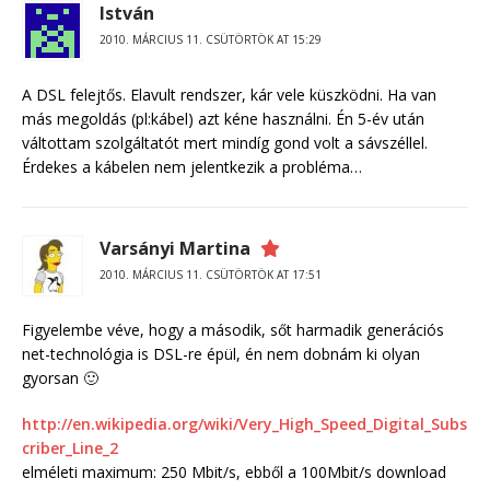
István
2010. MÁRCIUS 11. CSÜTÖRTÖK AT 15:29
A DSL felejtős. Elavult rendszer, kár vele küszködni. Ha van
más megoldás (pl:kábel) azt kéne használni. Én 5-év után
váltottam szolgáltatót mert mindíg gond volt a sávszéllel.
Érdekes a kábelen nem jelentkezik a probléma…
Varsányi Martina
2010. MÁRCIUS 11. CSÜTÖRTÖK AT 17:51
Figyelembe véve, hogy a második, sőt harmadik generációs
net-technológia is DSL-re épül, én nem dobnám ki olyan
gyorsan 🙂
http://en.wikipedia.org/wiki/Very_High_Speed_Digital_Subs
criber_Line_2
elméleti maximum: 250 Mbit/s, ebből a 100Mbit/s download