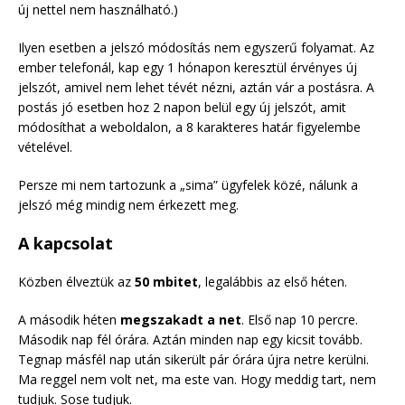
új nettel nem használható.)
Ilyen esetben a jelszó módosítás nem egyszerű folyamat. Az
ember telefonál, kap egy 1 hónapon keresztül érvényes új
jelszót, amivel nem lehet tévét nézni, aztán vár a postásra. A
postás jó esetben hoz 2 napon belül egy új jelszót, amit
módosíthat a weboldalon, a 8 karakteres határ figyelembe
vételével.
Persze mi nem tartozunk a „sima” ügyfelek közé, nálunk a
jelszó még mindig nem érkezett meg.
A kapcsolat
Közben élveztük az
50 mbitet
, legalábbis az első héten.
A második héten
megszakadt a net
. Első nap 10 percre.
Második nap fél órára. Aztán minden nap egy kicsit tovább.
Tegnap másfél nap után sikerült pár órára újra netre kerülni.
Ma reggel nem volt net, ma este van. Hogy meddig tart, nem
tudjuk. Sose tudjuk.