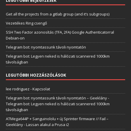
LEGUTÓBBI BEJEGYZÉSEK
Get all the projects from a gitlab group (and it’s subgroups)
Vezetékes Ring csengő
SSH Two Factor azonosítás (TFA, 2FA) Google Authenticatorral
Debian-on
Telegram bot: nyomtassunk távoli nyomtatón
Telegram bot: Legyen neked is hálózati scannered 1000km
távolságban
LEGUTÓBBI HOZZÁSZÓLÁSOK
lee rodriguez
-
Kapcsolat
Telegram bot: nyomtassunk távoli nyomtatón – Geeklány
-
Telegram bot: Legyen neked is hálózati scannered 1000km
távolságban
ATMega644P + Sanguinololu + új Sprinter firmware // Fail –
Geeklány
-
Lassan alakul a Prusa i2