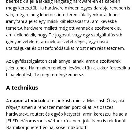
beérkezik a jel a lakásig rengeteg hardware-en és kábelen
megy keresztül. Ha hardware minden egyes darabja rendben is
van, még mindig lehetnek interferenciák. Ilyenkor át lehet
irányítani a jelet egy másik kábelszakaszra, ami kevésbé
terhelt.A hardware mellett még ott vannak a szoftverek is,
amik ellenőrzik, hogy Te jogosult vagy egy szolgáltatás stb
igénybe vételére, aminek összetettségét, egymásra
utaltságukat és összefonódásukat most nem részletezném.
Az ügyfélszolgálaton csak annyit látnak, amit a szoftverek
jelentenek. Ha minden rendben levőnek tűnik, akkor felveszik a
hibajelentést, Te meg reménykedhetsz.
A technikus
4 napon át vártuk
a technikust, mint a Messiást. Ő az, aki
tényleg
ismeri a rendszer minden porcikáját. Az összes
hardware-t, routert és egyéb ketyerét, amin keresztül halad a
JELED. Háromszor is vártunk rá – nem jött. Nem is telefonált.
Bármikor jöhetett volna, sose működött.