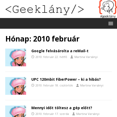
Hónap:
2010 február
Google felvásárolta a reMail-t
2010. február 22. hétfő
Martina Varsányi
UPC 120mbit FiberPower – ki a hibás?
2010. február 18. csütörtök
Martina Varsányi
Mennyi időt töltesz a gép előtt?
2010. február 17. szerda
Martina Varsányi