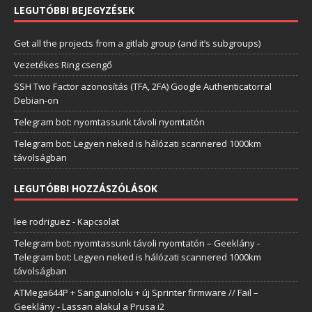
LEGUTÓBBI BEJEGYZÉSEK
Get all the projects from a gitlab group (and it’s subgroups)
Vezetékes Ring csengő
SSH Two Factor azonosítás (TFA, 2FA) Google Authenticatorral
Debian-on
Telegram bot: nyomtassunk távoli nyomtatón
Telegram bot: Legyen neked is hálózati scannered 1000km
távolságban
LEGUTÓBBI HOZZÁSZÓLÁSOK
lee rodriguez
-
Kapcsolat
Telegram bot: nyomtassunk távoli nyomtatón – Geeklány
-
Telegram bot: Legyen neked is hálózati scannered 1000km
távolságban
ATMega644P + Sanguinololu + új Sprinter firmware // Fail –
Geeklány
-
Lassan alakul a Prusa i2