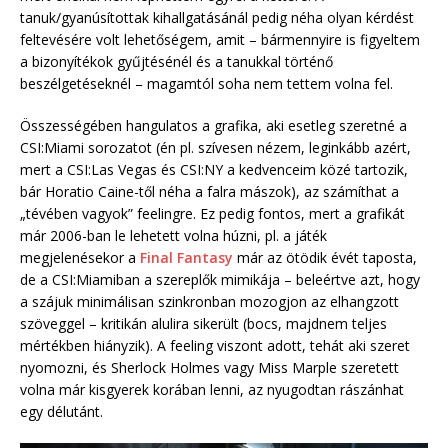
tanuk/gyanúsítottak kihallgatásánál pedig néha olyan kérdést
feltevésére volt lehetőségem, amit – bármennyire is figyeltem
a bizonyítékok gyűjtésénél és a tanukkal történő
beszélgetéseknél – magamtól soha nem tettem volna fel.
Összességében hangulatos a grafika, aki esetleg szeretné a
CSI:Miami sorozatot (én pl. szívesen nézem, leginkább azért,
mert a CSI:Las Vegas és CSI:NY a kedvenceim közé tartozik,
bár Horatio Caine-től néha a falra mászok), az számíthat a
„tévében vagyok” feelingre. Ez pedig fontos, mert a grafikát
már 2006-ban le lehetett volna húzni, pl. a játék
megjelenésekor a
Final Fantasy
már az ötödik évét taposta,
de a CSI:Miamiban a szereplők mimikája – beleértve azt, hogy
a szájuk minimálisan szinkronban mozogjon az elhangzott
szöveggel – kritikán alulira sikerült (bocs, majdnem teljes
mértékben hiányzik). A feeling viszont adott, tehát aki szeret
nyomozni, és Sherlock Holmes vagy Miss Marple szeretett
volna már kisgyerek korában lenni, az nyugodtan rászánhat
egy délutánt.