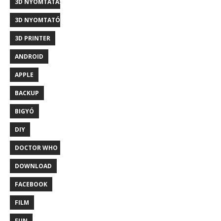
3D NYOMTATÁS
3D NYOMTATÓ
3D PRINTER
ANDROID
APPLE
BACKUP
BIGYÓ
DIY
DOCTOR WHO
DOWNLOAD
FACEBOOK
FILM
FUN