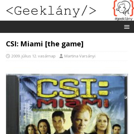
CSI: Miami [the game]
2009. július 12. vasárnap
Martina Varsányi