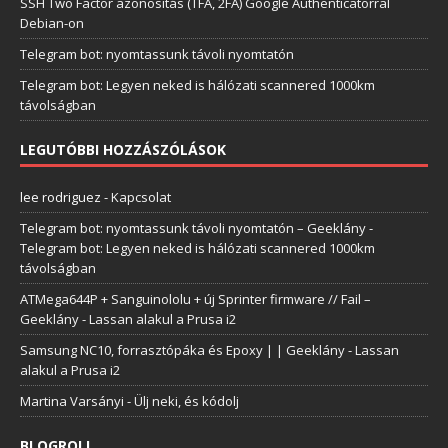
SSH Two Factor azonosítás (TFA, 2FA) Google Authenticatorral
Debian-on
Telegram bot: nyomtassunk távoli nyomtatón
Telegram bot: Legyen neked is hálózati scannered 1000km
távolságban
LEGUTÓBBI HOZZÁSZÓLÁSOK
lee rodriguez
-
Kapcsolat
Telegram bot: nyomtassunk távoli nyomtatón – Geeklány
-
Telegram bot: Legyen neked is hálózati scannered 1000km
távolságban
ATMega644P + Sanguinololu + új Sprinter firmware // Fail –
Geeklány
-
Lassan alakul a Prusa i2
Samsung NC10, forrasztópáka és Epoxy | | Geeklány
-
Lassan
alakul a Prusa i2
Martina Varsányi
-
Ülj neki, és kódolj
BLOGROLL