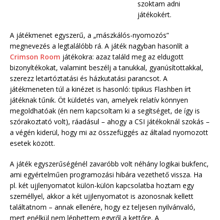
szoktam adni
játékokért.
A játékmenet egyszerű, a „mászkálós-nyomozós”
megnevezés a legtalálóbb rá. A játék nagyban hasonlít a
Crimson Room
játékokra: azaz találd meg az eldugott
bizonyítékokat, valamint beszélj a tanukkal, gyanúsítottakkal,
szerezz letartóztatási és házkutatási parancsot. A
játékmeneten túl a kinézet is hasonló: tipikus Flashben írt
játéknak tűnik. Öt küldetés van, amelyek relatív könnyen
megoldhatóak (én nem kapcsoltam ki a segítséget, de így is
szórakoztató volt), ráadásul – ahogy a CSI játékoknál szokás –
a végén kiderül, hogy mi az összefüggés az általad nyomozott
esetek között.
A játék egyszerűségénél zavaróbb volt néhány logikai bukfenc,
ami egyértelműen programozási hibára vezethető vissza. Ha
pl. két ujjlenyomatot külön-külön kapcsolatba hoztam egy
személlyel, akkor a két ujjlenyomatot is azonosnak kellett
találtatnom – annak ellenére, hogy ez teljesen nyilvánvaló,
mert enélkül nem léphettem egyről a kettőre. A