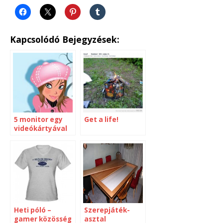
Kapcsolódó Bejegyzések:
5 monitor egy
Get a life!
videókártyával
Heti póló –
Szerepjáték-
gamer közösség
asztal