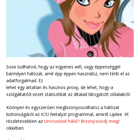
Sose tudhatod, hogy az ingyenes wifi, vagy éppenséggel
bármilyen hálózat, amit épp éppen használsz, nem téríti el az
adatforgalmad. Ez
lehet egy ártatlan és hasznos proxy, de lehet, hogy a
szolgáltatód vezet statisztikát az általad látogatott oldalakról.
Könnyen és egyszerűen megbizonyosodhatsz a hálózat
biztonságáról az ICSI Netalyzr programmal, amiről Lipilee írt
részletesebben az
Untrusted háló? Bizonyosodj meg!
cikkében.