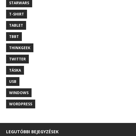
STARWARS
T-SHIRT
TABLET
TBBT
THINKGEEK
TWITTER
TÁSKA
USB
WINDOWS
WORDPRESS
LEGUTÓBBI BEJEGYZÉSEK