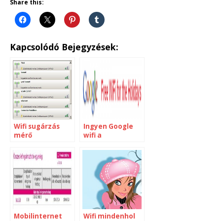
Share this:
Kapcsolódó Bejegyzések:
Wifi sugárzás
Ingyen Google
mérő
wifi a
reptereken
Mobilinternet
Wifi mindenhol