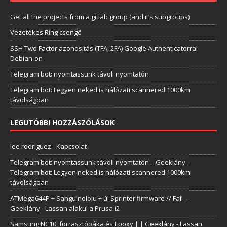
Get all the projects from a gitlab group (and it’s subgroups)
Vezetékes Ring csengő
SSH Two Factor azonosítás (TFA, 2FA) Google Authenticatorral
Debian-on
Telegram bot: nyomtassunk távoli nyomtatón
Telegram bot: Legyen neked is hálózati scannered 1000km
távolságban
LEGUTÓBBI HOZZÁSZÓLÁSOK
lee rodriguez
-
Kapcsolat
Telegram bot: nyomtassunk távoli nyomtatón – Geeklány
-
Telegram bot: Legyen neked is hálózati scannered 1000km
távolságban
ATMega644P + Sanguinololu + új Sprinter firmware // Fail –
Geeklány
-
Lassan alakul a Prusa i2
Samsung NC10, forrasztópáka és Epoxy | | Geeklány
-
Lassan