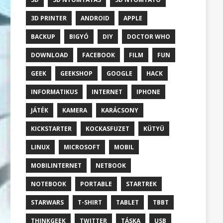
3D PRINTER
ANDROID
APPLE
BACKUP
BIGYÓ
DIY
DOCTOR WHO
DOWNLOAD
FACEBOOK
FILM
FUN
GEEK
GEEKSHOP
GOOGLE
HACK
INFORMATIKUS
INTERNET
IPHONE
JÁTÉK
KAMERA
KARÁCSONY
KICKSTARTER
KOCKASFUZET
KÜTYÜ
LINUX
MICROSOFT
MOBIL
MOBILINTERNET
NETBOOK
NOTEBOOK
PORTABLE
STARTREK
STARWARS
T-SHIRT
TABLET
TBBT
THINKGEEK
TWITTER
TÁSKA
USB