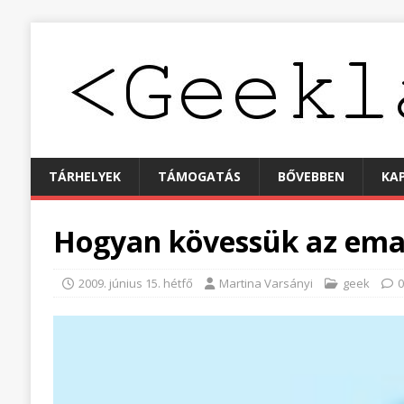
TÁRHELYEK
TÁMOGATÁS
BŐVEBBEN
KA
Hogyan kövessük az emai
2009. június 15. hétfő
Martina Varsányi
geek
0