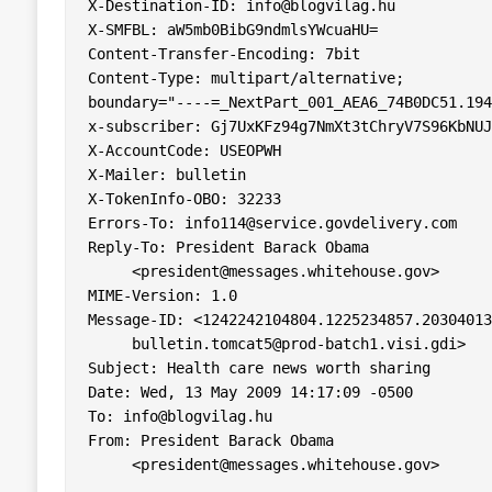
X-Destination-ID: 
info@blogvilag.hu
X-SMFBL: aW5mb0BibG9ndmlsYWcuaHU=

Content-Transfer-Encoding: 7bit

Content-Type: multipart/alternative;

boundary="----=_NextPart_001_AEA6_74B0DC51.194
x-subscriber: Gj7UxKFz94g7NmXt3tChryV7S96KbNUJ

X-AccountCode: USEOPWH

X-Mailer: bulletin

X-TokenInfo-OBO: 32233

Errors-To: 
info114@service.govdelivery.com
Reply-To: President Barack Obama

     <
president@messages.whitehouse.gov
>

MIME-Version: 1.0

Message-ID: <1242242104804.1225234857.20304013
bulletin.tomcat5@prod-batch1.visi.gdi
>

Subject: Health care news worth sharing

Date: Wed, 13 May 2009 14:17:09 -0500

To: 
info@blogvilag.hu
From: President Barack Obama

     <
president@messages.whitehouse.gov
>