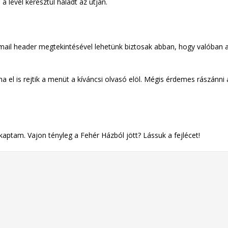
 levél keresztül haladt az útján.
ail header megtekintésével lehetünk biztosak abban, hogy valóban 
a el is rejtik a menüt a kíváncsi olvasó elöl. Mégis érdemes rászánni 
aptam. Vajon tényleg a Fehér Házból jött? Lássuk a fejlécet!