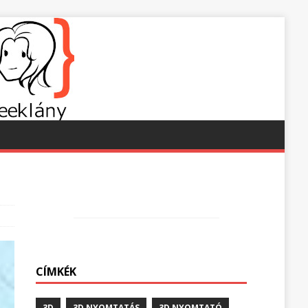
CÍMKÉK
3D
3D NYOMTATÁS
3D NYOMTATÓ