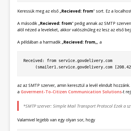
Keressük meg az első „
Recieved: from
” sort. Ez a localho
A második „
Recieved: from
” pedig annak az SMTP szervern
alól nézed a leveleket, akkor valószínűleg ez lesz az első be
A példában a harmadik „
Recieved: from
„, a
Received: from service.govdelivery.com

     (smailer1.service.govdelivery.com [208.4
az az SMTP szerver, amin keresztül a levél elindult hozzán
a
Goverment-To-Citizen Communication Solutions
-t rej
*SMTP szerver: Simple Mail Transport Protocol Ezek a sze
Valamivel lejjebb van egy olyan sor, hogy