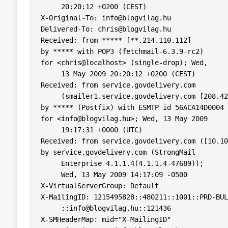
     20:20:12 +0200 (CEST)

X-Original-To: 
info@blogvilag.hu
Delivered-To: 
chris@blogvilag.hu
Received: from ***** [**.214.110.112]

by ***** with POP3 (fetchmail-6.3.9-rc2)

for <chris@localhost> (single-drop); Wed,

     13 May 2009 20:20:12 +0200 (CEST)

Received: from service.govdelivery.com

     (smailer1.service.govdelivery.com [208.42.190.242])

by ***** (Postfix) with ESMTP id 56ACA14D0004

for <
info@blogvilag.hu
>; Wed, 13 May 2009

     19:17:31 +0000 (UTC)

Received: from service.govdelivery.com ([10.10
by service.govdelivery.com (StrongMail

     Enterprise 4.1.1.4(4.1.1.4-47689));

     Wed, 13 May 2009 14:17:09 -0500

X-VirtualServerGroup: Default

X-MailingID: 1215495828::480211::1001::PRD-BUL
     ::
info@blogvilag.hu
::121436

X-SMHeaderMap: mid="X-MailingID"
