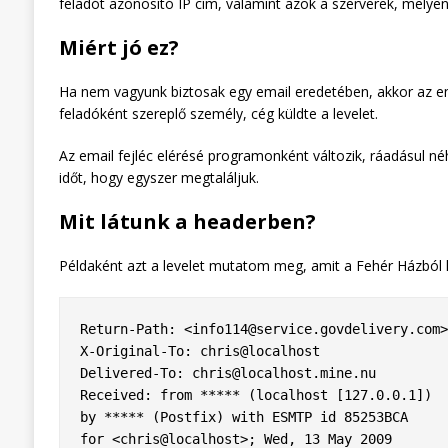
feladót azonosító IP cím, valamint azok a szerverek, melyen a
Miért jó ez?
Ha nem vagyunk biztosak egy email eredetében, akkor az em
feladóként szereplő személy, cég küldte a levelet.
Az email fejléc elérésé programonként változik, ráadásul néh
időt, hogy egyszer megtaláljuk.
Mit látunk a headerben?
Példaként azt a levelet mutatom meg, amit a Fehér Házból k
Return-Path: <
info114@service.govdelivery.com
>

X-Original-To: chris@localhost

Delivered-To: 
chris@localhost.mine.nu
Received: from ***** (localhost [127.0.0.1])

by ***** (Postfix) with ESMTP id 85253BCA

for <chris@localhost>; Wed, 13 May 2009
