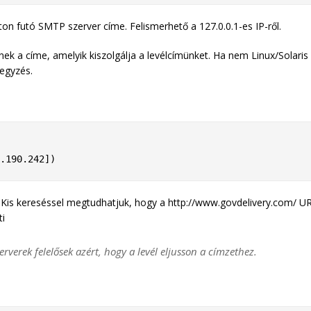
ston futó SMTP szerver címe. Felismerhető a 127.0.0.1-es IP-ről.
ek a címe, amelyik kiszolgálja a levélcímünket. Ha nem Linux/Solaris
jegyzés.
2.190.242])
k. Kis kereséssel megtudhatjuk, hogy a http://www.govdelivery.com/ U
ti
rverek felelősek azért, hogy a levél eljusson a címzethez.