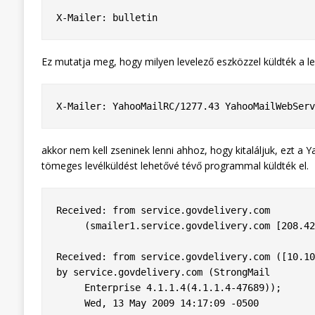
X-Mailer: bulletin
Ez mutatja meg, hogy milyen levelező eszközzel küldték a leve
X-Mailer: YahooMailRC/1277.43 YahooMailWebServ
akkor nem kell zseninek lenni ahhoz, hogy kitaláljuk, ezt a Y
tömeges levélküldést lehetővé tévő programmal küldték el.
Received: from service.govdelivery.com

     (smailer1.service.govdelivery.com [208.42.190.242])

Received: from service.govdelivery.com ([10.10
by service.govdelivery.com (StrongMail

     Enterprise 4.1.1.4(4.1.1.4-47689));

     Wed, 13 May 2009 14:17:09 -0500