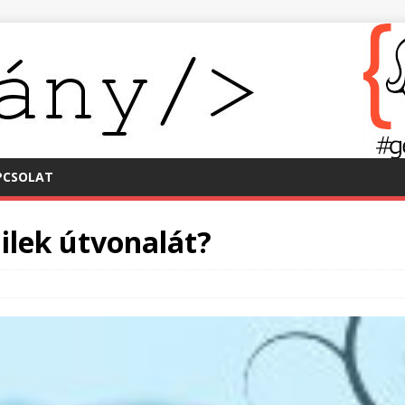
PCSOLAT
lek útvonalát?