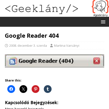
Google Reader 404
2008. december 3. szerda
Martina Varsányi
Share this:
Kapcsolódó Bejegyzések:
Nincs hasonló bejegyzés.