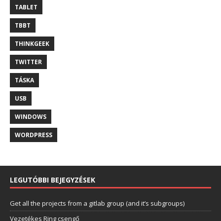
TABLET
TBBT
THINKGEEK
TWITTER
TÁSKA
USB
WINDOWS
WORDPRESS
LEGUTÓBBI BEJEGYZÉSEK
Get all the projects from a gitlab group (and it’s subgroups)
Vezetékes Ring csengő