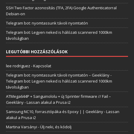
SSH Two Factor azonosítás (TFA, 2FA) Google Authenticatorral
Debian-on
Telegram bot: nyomtassunk távoli nyomtatón
Telegram bot: Legyen neked is hálózati scannered 1000km
távolságban
LEGUTÓBBI HOZZÁSZÓLÁSOK
lee rodriguez
-
Kapcsolat
Telegram bot: nyomtassunk távoli nyomtatón – Geeklány
-
Telegram bot: Legyen neked is hálózati scannered 1000km
távolságban
ATMega644P + Sanguinololu + új Sprinter firmware // Fail –
Geeklány
-
Lassan alakul a Prusa i2
Samsung NC10, forrasztópáka és Epoxy | | Geeklány
-
Lassan
alakul a Prusa i2
Martina Varsányi
-
Ülj neki, és kódolj