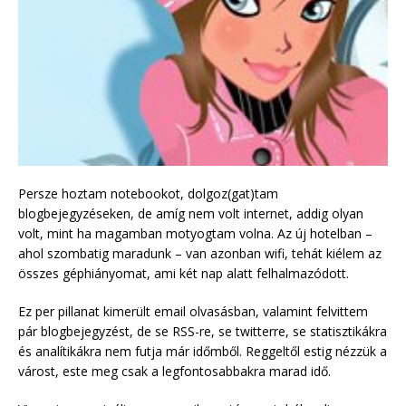
Persze hoztam notebookot, dolgoz(gat)tam
blogbejegyzéseken, de amíg nem volt internet, addig olyan
volt, mint ha magamban motyogtam volna. Az új hotelban –
ahol szombatig maradunk – van azonban wifi, tehát kiélem az
összes géphiányomat, ami két nap alatt felhalmazódott.
Ez per pillanat kimerült email olvasásban, valamint felvittem
pár blogbejegyzést, de se RSS-re, se twitterre, se statisztikákra
és analítikákra nem futja már időmből. Reggeltől estig nézzük a
várost, este meg csak a legfontosabbakra marad idő.