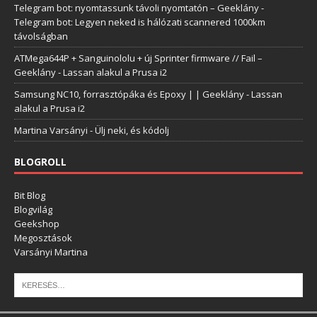
Telegram bot: nyomtassunk távoli nyomtatón – Geeklány
-
Telegram bot: Legyen neked is hálózati scannered 1000km
távolságban
ATMega644P + Sanguinololu + új Sprinter firmware // Fail –
Geeklány
-
Lassan alakul a Prusa i2
Samsung NC10, forrasztópáka és Epoxy | | Geeklány
-
Lassan
alakul a Prusa i2
Martina Varsányi
-
Ülj neki, és kódolj
BLOGROLL
Bit Blog
Blogvilág
Geekshop
Megosztások
Varsányi Martina