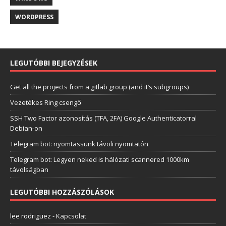
WORDPRESS
LEGUTÓBBI BEJEGYZÉSEK
Get all the projects from a gitlab group (and it’s subgroups)
Vezetékes Ring csengő
SSH Two Factor azonosítás (TFA, 2FA) Google Authenticatorral
Debian-on
Telegram bot: nyomtassunk távoli nyomtatón
Telegram bot: Legyen neked is hálózati scannered 1000km
távolságban
LEGUTÓBBI HOZZÁSZÓLÁSOK
lee rodriguez
-
Kapcsolat