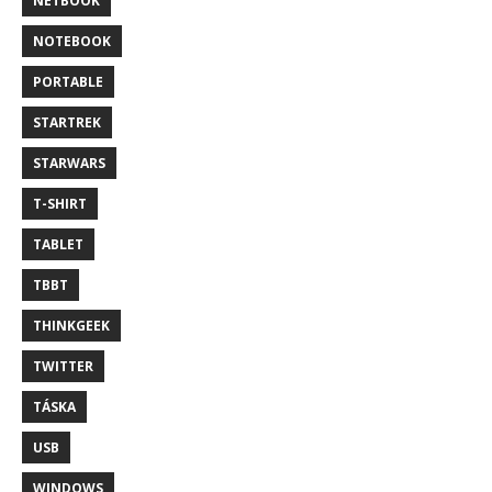
NETBOOK
NOTEBOOK
PORTABLE
STARTREK
STARWARS
T-SHIRT
TABLET
TBBT
THINKGEEK
TWITTER
TÁSKA
USB
WINDOWS