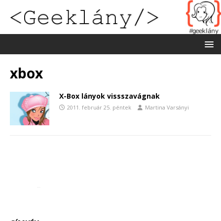
xbox
X-Box lányok vissszavágnak
2011. február 25. péntek
Martina Varsányi