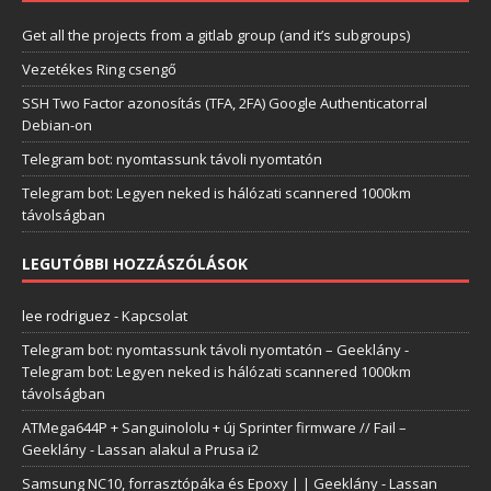
Get all the projects from a gitlab group (and it’s subgroups)
Vezetékes Ring csengő
SSH Two Factor azonosítás (TFA, 2FA) Google Authenticatorral
Debian-on
Telegram bot: nyomtassunk távoli nyomtatón
Telegram bot: Legyen neked is hálózati scannered 1000km
távolságban
LEGUTÓBBI HOZZÁSZÓLÁSOK
lee rodriguez
-
Kapcsolat
Telegram bot: nyomtassunk távoli nyomtatón – Geeklány
-
Telegram bot: Legyen neked is hálózati scannered 1000km
távolságban
ATMega644P + Sanguinololu + új Sprinter firmware // Fail –
Geeklány
-
Lassan alakul a Prusa i2
Samsung NC10, forrasztópáka és Epoxy | | Geeklány
-
Lassan