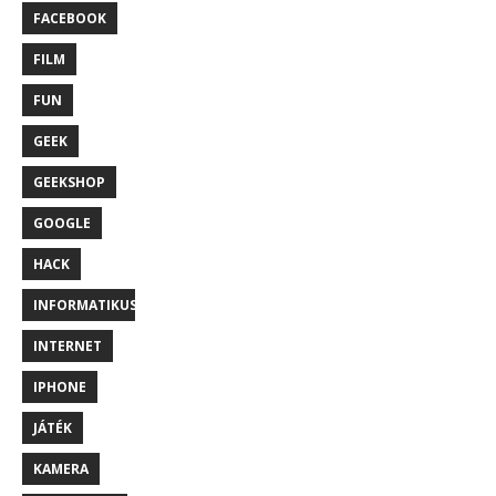
FACEBOOK
FILM
FUN
GEEK
GEEKSHOP
GOOGLE
HACK
INFORMATIKUS
INTERNET
IPHONE
JÁTÉK
KAMERA