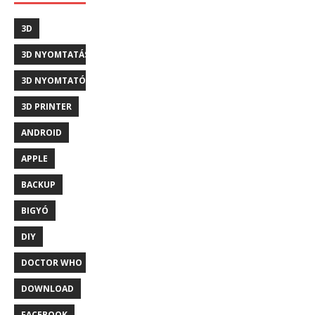
3D
3D NYOMTATÁS
3D NYOMTATÓ
3D PRINTER
ANDROID
APPLE
BACKUP
BIGYÓ
DIY
DOCTOR WHO
DOWNLOAD
FACEBOOK