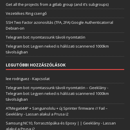
Get all the projects from a gitlab group (and it’s subgroups)
Vezetékes Ring csengő
SSH Two Factor azonosítás (TFA, 2FA) Google Authenticatorral
Debian-on
Telegram bot: nyomtassunk távoli nyomtatón
Telegram bot: Legyen neked is hálózati scannered 1000km
távolságban
LEGUTÓBBI HOZZÁSZÓLÁSOK
lee rodriguez
-
Kapcsolat
Telegram bot: nyomtassunk távoli nyomtatón – Geeklány
-
Telegram bot: Legyen neked is hálózati scannered 1000km
távolságban
ATMega644P + Sanguinololu + új Sprinter firmware // Fail –
Geeklány
-
Lassan alakul a Prusa i2
Samsung NC10, forrasztópáka és Epoxy | | Geeklány
-
Lassan
alakul a Prusa i2