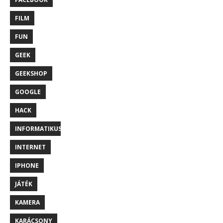
FILM
FUN
GEEK
GEEKSHOP
GOOGLE
HACK
INFORMATIKUS
INTERNET
IPHONE
JÁTÉK
KAMERA
KARÁCSONY