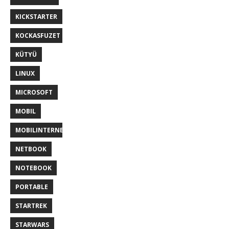
KICKSTARTER
KOCKASFUZET
KÜTYÜ
LINUX
MICROSOFT
MOBIL
MOBILINTERNET
NETBOOK
NOTEBOOK
PORTABLE
STARTREK
STARWARS