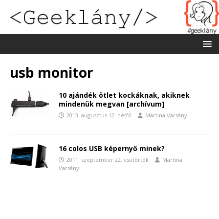
usb monitor
10 ajándék ötlet kockáknak, akiknek
mindenük megvan [archívum]
2013. augusztus 12. hétfő
Martina Varsányi
16 colos USB képernyő minek?
2011. szeptember 22. csütörtök
Martina
Varsányi