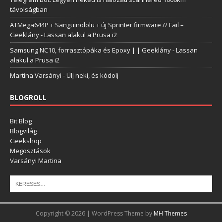
távolságban
ATMega644P + Sanguinololu + új Sprinter firmware // Fail –
Geeklány
-
Lassan alakul a Prusa i2
Samsung NC10, forrasztópáka és Epoxy | | Geeklány
-
Lassan
alakul a Prusa i2
Martina Varsányi
-
Ülj neki, és kódolj
BLOGROLL
Bit Blog
Blogvilág
Geekshop
Megosztások
Varsányi Martina
Copyright © 2026 | WordPress Theme by
MH Themes