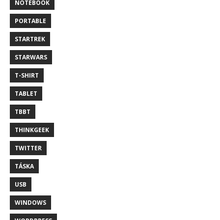
NOTEBOOK
PORTABLE
STARTREK
STARWARS
T-SHIRT
TABLET
TBBT
THINKGEEK
TWITTER
TÁSKA
USB
WINDOWS