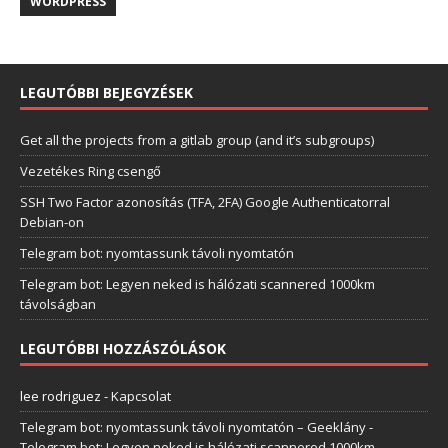
WORDPRESS
LEGUTÓBBI BEJEGYZÉSEK
Get all the projects from a gitlab group (and it’s subgroups)
Vezetékes Ring csengő
SSH Two Factor azonosítás (TFA, 2FA) Google Authenticatorral
Debian-on
Telegram bot: nyomtassunk távoli nyomtatón
Telegram bot: Legyen neked is hálózati scannered 1000km
távolságban
LEGUTÓBBI HOZZÁSZÓLÁSOK
lee rodriguez
-
Kapcsolat
Telegram bot: nyomtassunk távoli nyomtatón – Geeklány
-
Telegram bot: Legyen neked is hálózati scannered 1000km