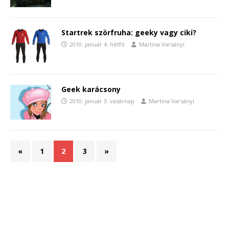
Startrek szörfruha: geeky vagy ciki?
2010. január 4. hétfő
Martina Varsányi
Geek karácsony
2010. január 3. vasárnap
Martina Varsányi
«
1
2
3
»