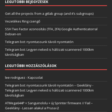
LEGUTÓBBI BEJEGYZÉSEK
Get all the projects from a gitlab group (and it’s subgroups)
Vezetékes Ring csengő
SSH Two Factor azonosítás (TFA, 2FA) Google Authenticatorral
Debian-on
Telegram bot: nyomtassunk távoli nyomtatón
Telegram bot: Legyen neked is hálózati scannered 1000km
távolságban
LEGUTÓBBI HOZZÁSZÓLÁSOK
lee rodriguez
-
Kapcsolat
Telegram bot: nyomtassunk távoli nyomtatón – Geeklány
-
Telegram bot: Legyen neked is hálózati scannered 1000km
távolságban
ATMega644P + Sanguinololu + új Sprinter firmware // Fail –
Geeklány
-
Lassan alakul a Prusa i2