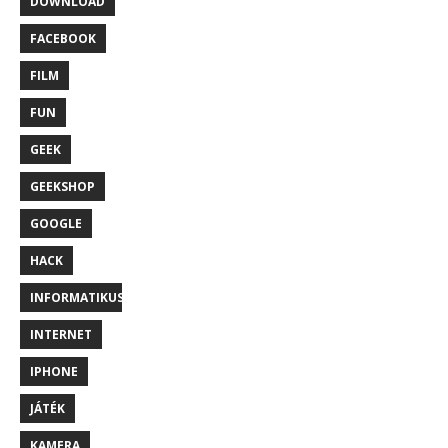
DOWNLOAD
FACEBOOK
FILM
FUN
GEEK
GEEKSHOP
GOOGLE
HACK
INFORMATIKUS
INTERNET
IPHONE
JÁTÉK
KAMERA