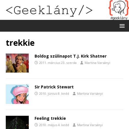
trekkie
Boldog szülinapot T.J. Kirk Shatner
2011. március 23. szerda
Martina Varsányi
Sir Patrick Stewart
2010. június 8. kedd
Martina Varsányi
Feeling trekkie
2010. május 4. kedd
Martina Varsányi