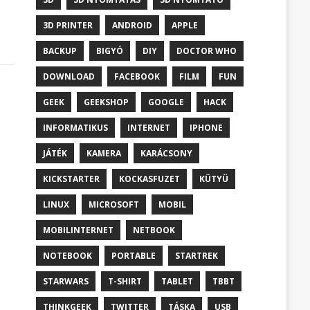
3D PRINTER
ANDROID
APPLE
BACKUP
BIGYÓ
DIY
DOCTOR WHO
DOWNLOAD
FACEBOOK
FILM
FUN
GEEK
GEEKSHOP
GOOGLE
HACK
INFORMATIKUS
INTERNET
IPHONE
JÁTÉK
KAMERA
KARÁCSONY
KICKSTARTER
KOCKASFUZET
KÜTYÜ
LINUX
MICROSOFT
MOBIL
MOBILINTERNET
NETBOOK
NOTEBOOK
PORTABLE
STARTREK
STARWARS
T-SHIRT
TABLET
TBBT
THINKGEEK
TWITTER
TÁSKA
USB