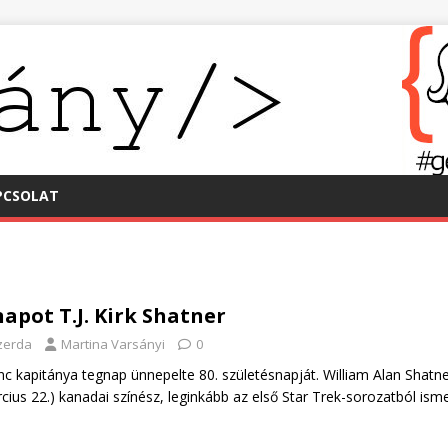
PCSOLAT
apot T.J. Kirk Shatner
szerda
Martina Varsányi
0
 kapitánya tegnap ünnepelte 80. születésnapját. William Alan Shatne
cius 22.) kanadai színész, leginkább az első Star Trek-sorozatból isme