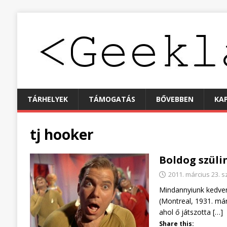
TÁRHELYEK
TÁMOGATÁS
BŐVEBBEN
KA
tj hooker
Boldog szülin
2011. március 23. 
Mindannyiunk kedvenc
(Montreal, 1931. már
ahol ő játszotta
[…]
Share this: