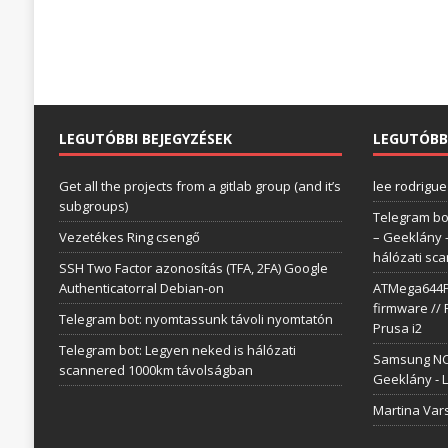
LEGUTÓBBI BEJEGYZÉSEK
LEGUTÓBB
Get all the projects from a gitlab group (and it’s
lee rodrigue
subgroups)
Telegram bo
Vezetékes Ring csengő
– Geeklány
hálózati sc
SSH Two Factor azonosítás (TFA, 2FA) Google
Authenticatorral Debian-on
ATMega644P 
firmware // 
Telegram bot: nyomtassunk távoli nyomtatón
Prusa i2
Telegram bot: Legyen neked is hálózati
Samsung NC1
scannered 1000km távolságban
Geeklány
-
L
Martina Var