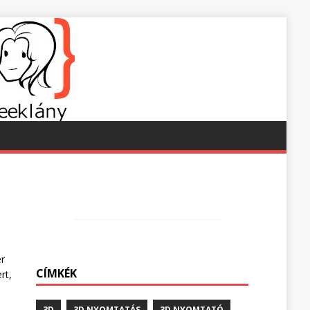
r
CÍMKÉK
rt,
3D
3D NYOMTATÁS
3D NYOMTATÓ