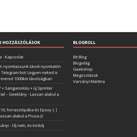
I HOZZÁSZÓLÁSOK
BLOGROLL
z
-
Kapcsolat
Bit Blog
Blogvilág
t: nyomtassunk távoli nyomtatón
Geekshop
-
Telegram bot: Legyen neked is
Megosztások
annered 1000km távolságban
Varsányi Martina
+ Sanguinololu + új Sprinter
Fail – Geeklány
-
Lassan alakul a
0, forrasztópáka és Epoxy | |
assan alakul a Prusa i2
sányi
-
Ülj neki, és kódolj