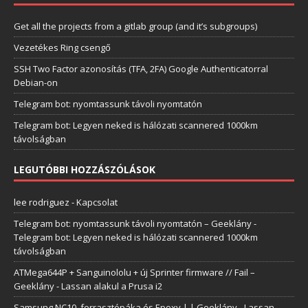
Get all the projects from a gitlab group (and it’s subgroups)
Vezetékes Ring csengő
SSH Two Factor azonosítás (TFA, 2FA) Google Authenticatorral
Debian-on
Telegram bot: nyomtassunk távoli nyomtatón
Telegram bot: Legyen neked is hálózati scannered 1000km
távolságban
LEGUTÓBBI HOZZÁSZÓLÁSOK
lee rodriguez
-
Kapcsolat
Telegram bot: nyomtassunk távoli nyomtatón – Geeklány
-
Telegram bot: Legyen neked is hálózati scannered 1000km
távolságban
ATMega644P + Sanguinololu + új Sprinter firmware // Fail –
Geeklány
-
Lassan alakul a Prusa i2
Samsung NC10, forrasztópáka és Epoxy | | Geeklány
-
Lassan