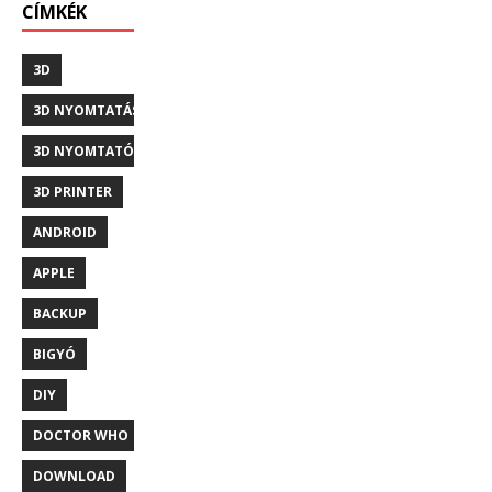
CÍMKÉK
3D
3D NYOMTATÁS
3D NYOMTATÓ
3D PRINTER
ANDROID
APPLE
BACKUP
BIGYÓ
DIY
DOCTOR WHO
DOWNLOAD