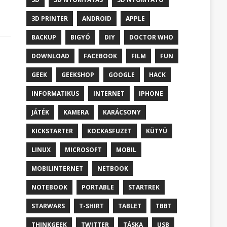
3D PRINTER
ANDROID
APPLE
BACKUP
BIGYÓ
DIY
DOCTOR WHO
DOWNLOAD
FACEBOOK
FILM
FUN
GEEK
GEEKSHOP
GOOGLE
HACK
INFORMATIKUS
INTERNET
IPHONE
JÁTÉK
KAMERA
KARÁCSONY
KICKSTARTER
KOCKASFUZET
KÜTYÜ
LINUX
MICROSOFT
MOBIL
MOBILINTERNET
NETBOOK
NOTEBOOK
PORTABLE
STARTREK
STARWARS
T-SHIRT
TABLET
TBBT
THINKGEEK
TWITTER
TÁSKA
USB