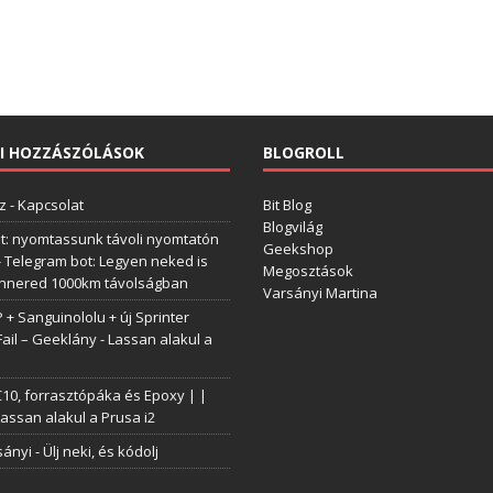
I HOZZÁSZÓLÁSOK
BLOGROLL
z
-
Kapcsolat
Bit Blog
Blogvilág
t: nyomtassunk távoli nyomtatón
Geekshop
-
Telegram bot: Legyen neked is
Megosztások
annered 1000km távolságban
Varsányi Martina
+ Sanguinololu + új Sprinter
Fail – Geeklány
-
Lassan alakul a
0, forrasztópáka és Epoxy | |
assan alakul a Prusa i2
sányi
-
Ülj neki, és kódolj