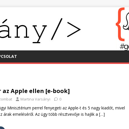
PCSOLAT
 az Apple ellen [e-book]
szombat
Martina Varsányi
0
gyi Minisztérium perrel fenyegeti az Apple-t és 5 nagy kiadót, mivel
 árak emeléséről. Az ügy több résztvevője is hajlik a
[…]