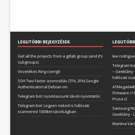
LEGUTÓBBI BEJEGYZÉSEK
LEGUTÓBB
Get all the projects from a gitlab group (and it’s
lee rodrigue
subgroups)
Telegram bo
Vezetékes Ring csengő
– Geeklány
hálózati sc
SSH Two Factor azonosítás (TFA, 2FA) Google
Authenticatorral Debian-on
ATMega644P 
firmware // 
Telegram bot: nyomtassunk távoli nyomtatón
Prusa i2
Telegram bot: Legyen neked is hálózati
Samsung NC1
scannered 1000km távolságban
Geeklány
-
L
Martina Var