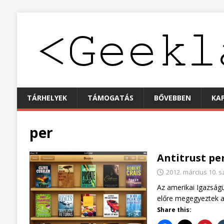
TÁRHELYEK
TÁMOGATÁS
BŐVEBBEN
KA
per
Antitrust per
2012. március 10. 
Az amerikai Igazságü
előre megegyeztek az
Share this: