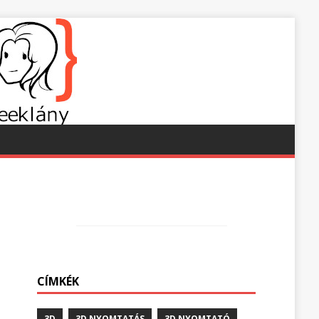
CÍMKÉK
3D
3D NYOMTATÁS
3D NYOMTATÓ