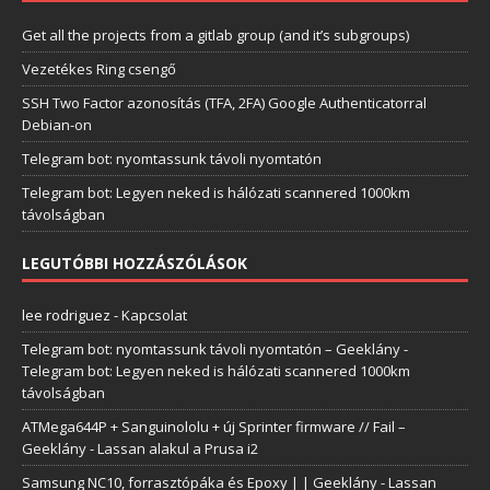
Get all the projects from a gitlab group (and it’s subgroups)
Vezetékes Ring csengő
SSH Two Factor azonosítás (TFA, 2FA) Google Authenticatorral
Debian-on
Telegram bot: nyomtassunk távoli nyomtatón
Telegram bot: Legyen neked is hálózati scannered 1000km
távolságban
LEGUTÓBBI HOZZÁSZÓLÁSOK
lee rodriguez
-
Kapcsolat
Telegram bot: nyomtassunk távoli nyomtatón – Geeklány
-
Telegram bot: Legyen neked is hálózati scannered 1000km
távolságban
ATMega644P + Sanguinololu + új Sprinter firmware // Fail –
Geeklány
-
Lassan alakul a Prusa i2
Samsung NC10, forrasztópáka és Epoxy | | Geeklány
-
Lassan