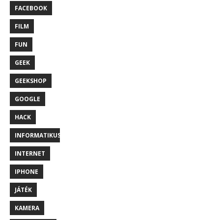
FACEBOOK
FILM
FUN
GEEK
GEEKSHOP
GOOGLE
HACK
INFORMATIKUS
INTERNET
IPHONE
JÁTÉK
KAMERA