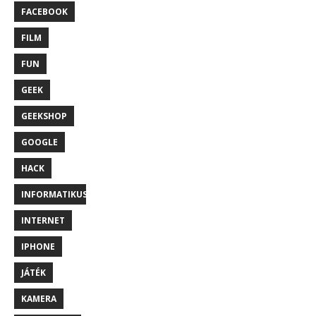
FACEBOOK
FILM
FUN
GEEK
GEEKSHOP
GOOGLE
HACK
INFORMATIKUS
INTERNET
IPHONE
JÁTÉK
KAMERA