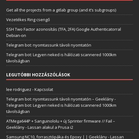
Get all the projects from a gitlab group (and it’s subgroups)
Vezetékes Ring csengő
SSH Two Factor azonosítás (TFA, 2FA) Google Authenticatorral
Debian-on
Telegram bot: nyomtassunk távoli nyomtatón
Telegram bot: Legyen neked is hálózati scannered 1000km
távolságban
LEGUTÓBBI HOZZÁSZÓLÁSOK
lee rodriguez
-
Kapcsolat
Telegram bot: nyomtassunk távoli nyomtatón – Geeklány
-
Telegram bot: Legyen neked is hálózati scannered 1000km
távolságban
ATMega644P + Sanguinololu + új Sprinter firmware // Fail –
Geeklány
-
Lassan alakul a Prusa i2
Samsung NC10, forrasztópáka és Epoxy | | Geeklány
-
Lassan