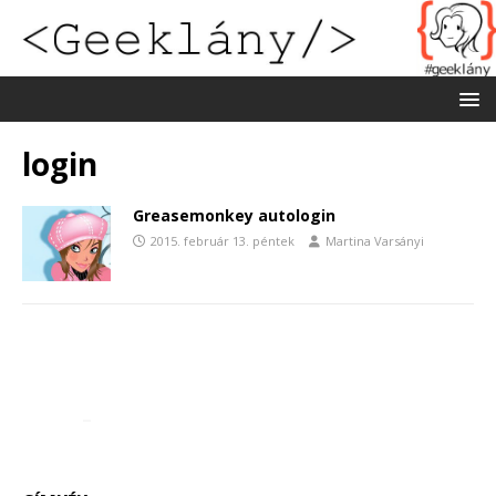
login
Greasemonkey autologin
2015. február 13. péntek
Martina Varsányi