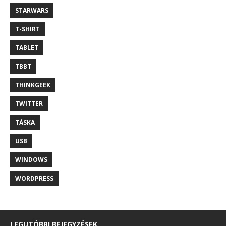
STARWARS
T-SHIRT
TABLET
TBBT
THINKGEEK
TWITTER
TÁSKA
USB
WINDOWS
WORDPRESS
LEGUTÓBBI BEJEGYZÉSEK