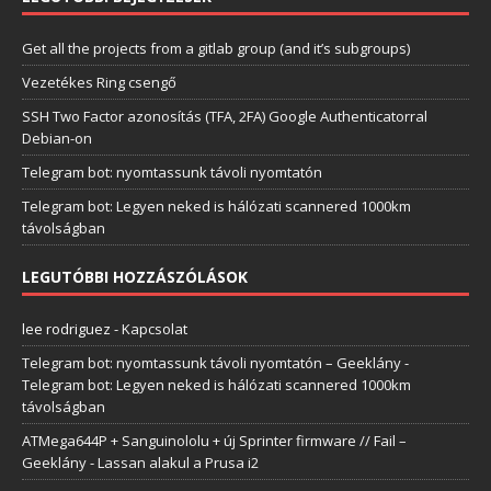
Get all the projects from a gitlab group (and it’s subgroups)
Vezetékes Ring csengő
SSH Two Factor azonosítás (TFA, 2FA) Google Authenticatorral
Debian-on
Telegram bot: nyomtassunk távoli nyomtatón
Telegram bot: Legyen neked is hálózati scannered 1000km
távolságban
LEGUTÓBBI HOZZÁSZÓLÁSOK
lee rodriguez
-
Kapcsolat
Telegram bot: nyomtassunk távoli nyomtatón – Geeklány
-
Telegram bot: Legyen neked is hálózati scannered 1000km
távolságban
ATMega644P + Sanguinololu + új Sprinter firmware // Fail –
Geeklány
-
Lassan alakul a Prusa i2