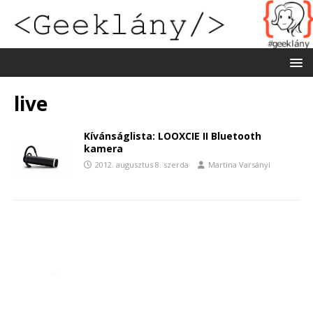
live
Kívánságlista: LOOXCIE II Bluetooth
kamera
2012. augusztus 8. szerda
Martina Varsányi