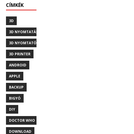
CÍMKÉK
3D
3D NYOMTATÁS
3D NYOMTATÓ
3D PRINTER
ANDROID
APPLE
BACKUP
BIGYÓ
DIY
DOCTOR WHO
DOWNLOAD