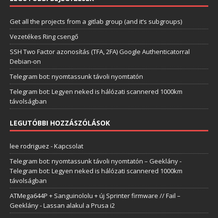
Get all the projects from a gitlab group (and it’s subgroups)
Vezetékes Ring csengő
SSH Two Factor azonosítás (TFA, 2FA) Google Authenticatorral
Debian-on
Telegram bot: nyomtassunk távoli nyomtatón
Telegram bot: Legyen neked is hálózati scannered 1000km
távolságban
LEGUTÓBBI HOZZÁSZÓLÁSOK
lee rodriguez
-
Kapcsolat
Telegram bot: nyomtassunk távoli nyomtatón – Geeklány
-
Telegram bot: Legyen neked is hálózati scannered 1000km
távolságban
ATMega644P + Sanguinololu + új Sprinter firmware // Fail –
Geeklány
-
Lassan alakul a Prusa i2