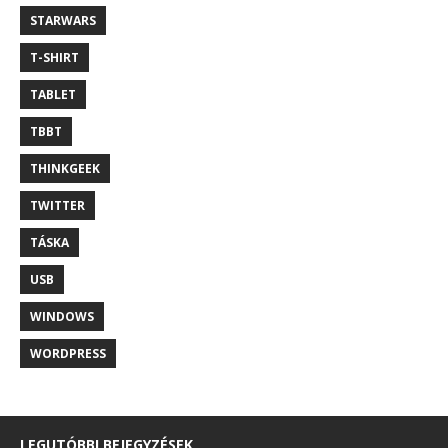
STARWARS
T-SHIRT
TABLET
TBBT
THINKGEEK
TWITTER
TÁSKA
USB
WINDOWS
WORDPRESS
LEGUTÓBBI BEJEGYZÉSEK