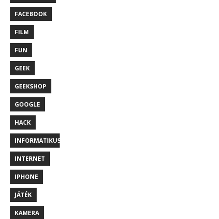
FACEBOOK
FILM
FUN
GEEK
GEEKSHOP
GOOGLE
HACK
INFORMATIKUS
INTERNET
IPHONE
JÁTÉK
KAMERA