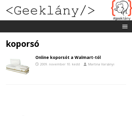
koporsó
Online koporsót a Walmart-tól
2009. november 10. kedd
Martina Varsányi