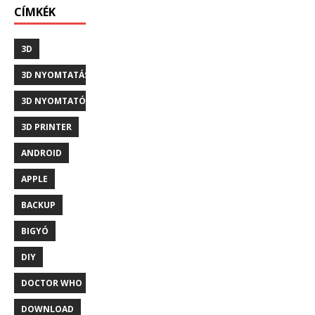
CÍMKÉK
3D
3D NYOMTATÁS
3D NYOMTATÓ
3D PRINTER
ANDROID
APPLE
BACKUP
BIGYÓ
DIY
DOCTOR WHO
DOWNLOAD