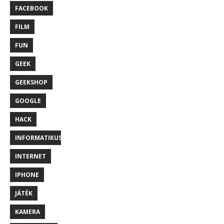
FACEBOOK
FILM
FUN
GEEK
GEEKSHOP
GOOGLE
HACK
INFORMATIKUS
INTERNET
IPHONE
JÁTÉK
KAMERA