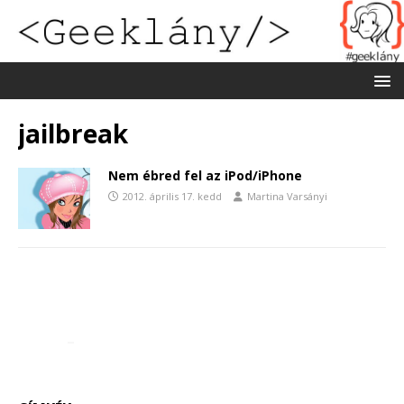
jailbreak
Nem ébred fel az iPod/iPhone
2012. április 17. kedd
Martina Varsányi