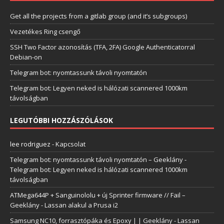
Get all the projects from a gitlab group (and it’s subgroups)
Vezetékes Ring csengő
SSH Two Factor azonosítás (TFA, 2FA) Google Authenticatorral
Debian-on
Telegram bot: nyomtassunk távoli nyomtatón
Telegram bot: Legyen neked is hálózati scannered 1000km
távolságban
LEGUTÓBBI HOZZÁSZÓLÁSOK
lee rodriguez
-
Kapcsolat
Telegram bot: nyomtassunk távoli nyomtatón – Geeklány
-
Telegram bot: Legyen neked is hálózati scannered 1000km
távolságban
ATMega644P + Sanguinololu + új Sprinter firmware // Fail –
Geeklány
-
Lassan alakul a Prusa i2
Samsung NC10, forrasztópáka és Epoxy | | Geeklány
-
Lassan