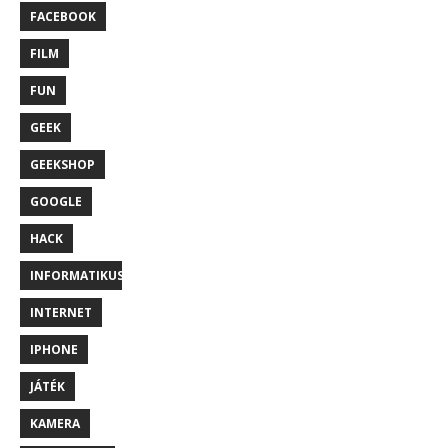
FACEBOOK
FILM
FUN
GEEK
GEEKSHOP
GOOGLE
HACK
INFORMATIKUS
INTERNET
IPHONE
JÁTÉK
KAMERA