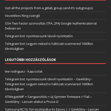
Get all the projects from a gitlab group (and it’s subgroups)
Vezetékes Ring csengő
SSH Two Factor azonosítás (TFA, 2FA) Google Authenticatorral
Debian-on
Telegram bot: nyomtassunk távoli nyomtatón
Telegram bot: Legyen neked is hálózati scannered 1000km
távolságban
LEGUTÓBBI HOZZÁSZÓLÁSOK
lee rodriguez
-
Kapcsolat
Telegram bot: nyomtassunk távoli nyomtatón – Geeklány
-
Telegram bot: Legyen neked is hálózati scannered 1000km
távolságban
ATMega644P + Sanguinololu + új Sprinter firmware // Fail –
Geeklány
-
Lassan alakul a Prusa i2
Samsung NC10, forrasztópáka és Epoxy | | Geeklány
-
Lassan