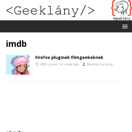
imdb
Firefox pluginek filmgeekeknek
2009. június 14. vasárnap
Martina Varsányi