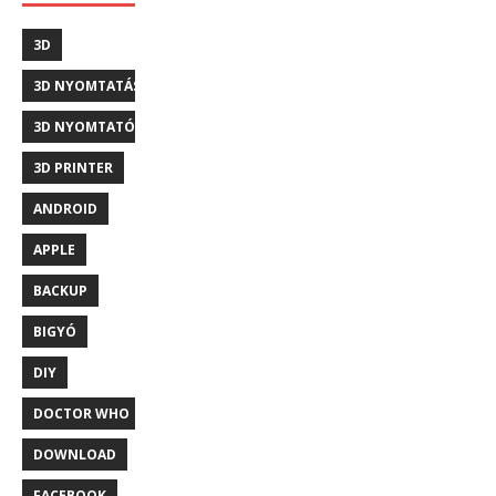
3D
3D NYOMTATÁS
3D NYOMTATÓ
3D PRINTER
ANDROID
APPLE
BACKUP
BIGYÓ
DIY
DOCTOR WHO
DOWNLOAD
FACEBOOK