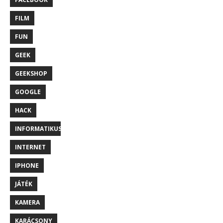
FILM
FUN
GEEK
GEEKSHOP
GOOGLE
HACK
INFORMATIKUS
INTERNET
IPHONE
JÁTÉK
KAMERA
KARÁCSONY