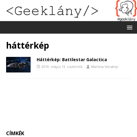
háttérkép
Háttérkép: Battlestar Galactica
2010. május 13. csütörtök
Martina Varsányi
CÍMKÉK