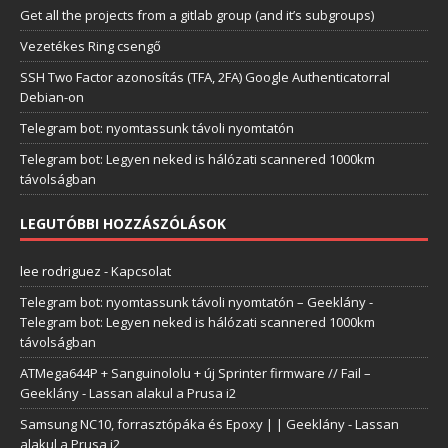
Get all the projects from a gitlab group (and it’s subgroups)
Vezetékes Ring csengő
SSH Two Factor azonosítás (TFA, 2FA) Google Authenticatorral
Debian-on
Telegram bot: nyomtassunk távoli nyomtatón
Telegram bot: Legyen neked is hálózati scannered 1000km
távolságban
LEGUTÓBBI HOZZÁSZÓLÁSOK
lee rodriguez
-
Kapcsolat
Telegram bot: nyomtassunk távoli nyomtatón – Geeklány
-
Telegram bot: Legyen neked is hálózati scannered 1000km
távolságban
ATMega644P + Sanguinololu + új Sprinter firmware // Fail –
Geeklány
-
Lassan alakul a Prusa i2
Samsung NC10, forrasztópáka és Epoxy | | Geeklány
-
Lassan
alakul a Prusa i2