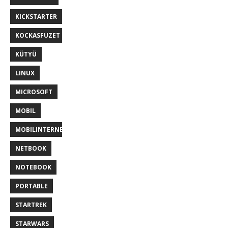
KICKSTARTER
KOCKASFUZET
KÜTYÜ
LINUX
MICROSOFT
MOBIL
MOBILINTERNET
NETBOOK
NOTEBOOK
PORTABLE
STARTREK
STARWARS