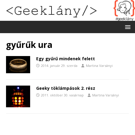
gyűrűk ura
Egy gyűrű mindenek felett
2014. január 29. szerda
Martina Varsányi
Geeky töklámpások 2. rész
2011. október 30. vasárnap
Martina Varsányi