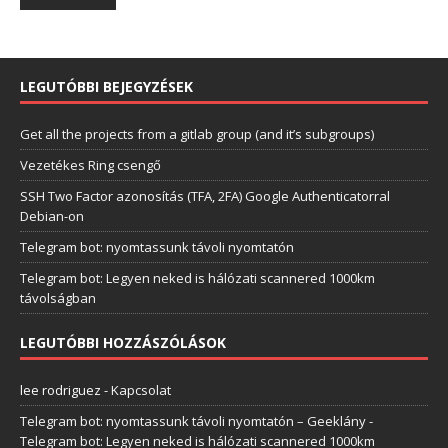
LEGUTÓBBI BEJEGYZÉSEK
Get all the projects from a gitlab group (and it’s subgroups)
Vezetékes Ring csengő
SSH Two Factor azonosítás (TFA, 2FA) Google Authenticatorral
Debian-on
Telegram bot: nyomtassunk távoli nyomtatón
Telegram bot: Legyen neked is hálózati scannered 1000km
távolságban
LEGUTÓBBI HOZZÁSZÓLÁSOK
lee rodriguez
-
Kapcsolat
Telegram bot: nyomtassunk távoli nyomtatón – Geeklány
-
Telegram bot: Legyen neked is hálózati scannered 1000km