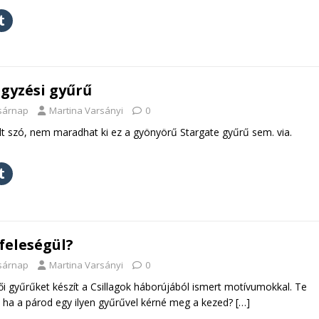
egyzési gyűrű
asárnap
Martina Varsányi
0
t szó, nem maradhat ki ez a gyönyörű Stargate gyűrű sem. via.
feleségül?
asárnap
Martina Varsányi
0
i gyűrűket készít a Csillagok háborújából ismert motívumokkal. Te
, ha a párod egy ilyen gyűrűvel kérné meg a kezed?
[…]