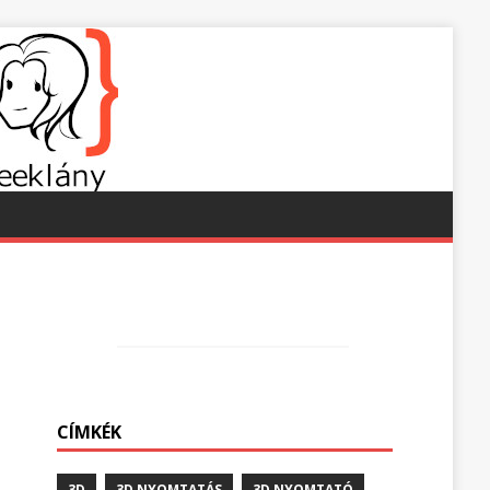
CÍMKÉK
3D
3D NYOMTATÁS
3D NYOMTATÓ