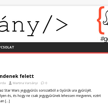
PCSOLAT
ndenek felett
erda
Martina Varsányi
0
az Star Wars jegygyűrűs sorozatból a Gyűrűk ura gyűrűjét.
lyen és, és hogy ne csak jegygyűrűnek lehessen megvenni, ezért
ban
[…]