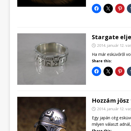
Stargate elj
2014. január 12. v
Ha már esküvőről vol
Share this:
Hozzám jösz 
2014. január 12. v
Egy japán cég esküvő
milyen választ adnál
Share this: