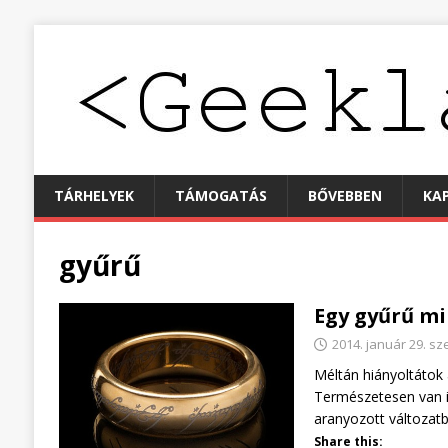
TÁRHELYEK
TÁMOGATÁS
BŐVEBBEN
KA
gyűrű
Egy gyűrű mi
2014. január 29. sz
Méltán hiányoltátok 
Természetesen van i
aranyozott változat
Share this: