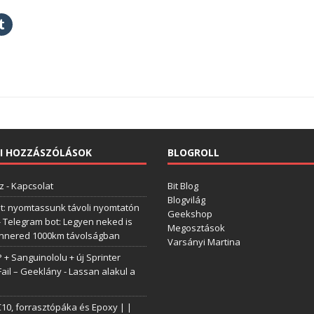
I HOZZÁSZÓLÁSOK
BLOGROLL
z
-
Kapcsolat
Bit Blog
Blogvilág
t: nyomtassunk távoli nyomtatón
Geekshop
-
Telegram bot: Legyen neked is
Megosztások
annered 1000km távolságban
Varsányi Martina
+ Sanguinololu + új Sprinter
Fail – Geeklány
-
Lassan alakul a
0, forrasztópáka és Epoxy | |