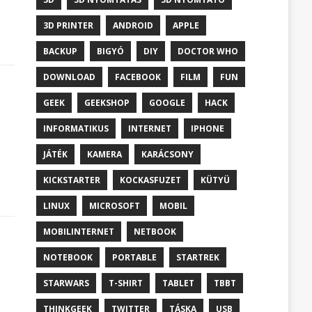
3D PRINTER
ANDROID
APPLE
BACKUP
BIGYÓ
DIY
DOCTOR WHO
DOWNLOAD
FACEBOOK
FILM
FUN
GEEK
GEEKSHOP
GOOGLE
HACK
INFORMATIKUS
INTERNET
IPHONE
JÁTÉK
KAMERA
KARÁCSONY
KICKSTARTER
KOCKASFUZET
KÜTYÜ
LINUX
MICROSOFT
MOBIL
MOBILINTERNET
NETBOOK
NOTEBOOK
PORTABLE
STARTREK
STARWARS
T-SHIRT
TABLET
TBBT
THINKGEEK
TWITTER
TÁSKA
USB