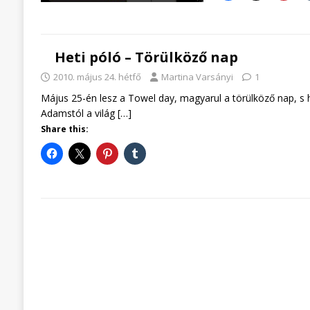
Heti póló – Törülköző nap
2010. május 24. hétfő
Martina Varsányi
1
Május 25-én lesz a Towel day, magyarul a törülköző nap, s
Adamstól a világ
[…]
Share this: