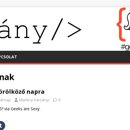
PCSOLAT
knak
Törölköző napra
sárnap
Martina Varsányi
0
ő? via Geeks are Sexy.