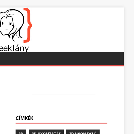
CÍMKÉK
3D
3D NYOMTATÁS
3D NYOMTATÓ