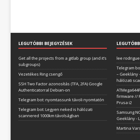
LEGUTÓBBI BEJEGYZÉSEK
LEGUTÓBB
Get all the projects from a gitlab group (and it’s
lee rodrigue
subgroups)
Telegram bo
Vezetékes Ring csengő
– Geeklány
hálózati sc
SSH Two Factor azonosítás (TFA, 2FA) Google
Authenticatorral Debian-on
ATMega644P 
firmware // 
Telegram bot: nyomtassunk távoli nyomtatón
Prusa i2
Telegram bot: Legyen neked is hálózati
Samsung NC1
scannered 1000km távolságban
Geeklány
-
L
Martina Var