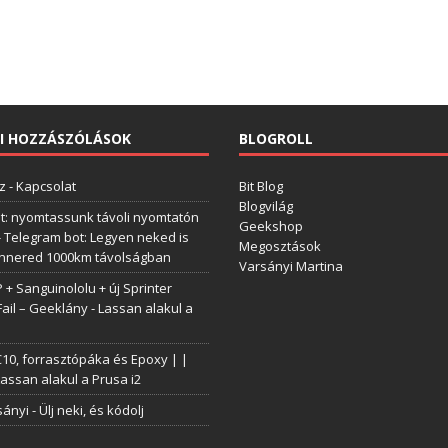
I HOZZÁSZÓLÁSOK
BLOGROLL
z
-
Kapcsolat
Bit Blog
Blogvilág
t: nyomtassunk távoli nyomtatón
Geekshop
-
Telegram bot: Legyen neked is
Megosztások
annered 1000km távolságban
Varsányi Martina
+ Sanguinololu + új Sprinter
Fail – Geeklány
-
Lassan alakul a
0, forrasztópáka és Epoxy | |
assan alakul a Prusa i2
sányi
-
Ülj neki, és kódolj