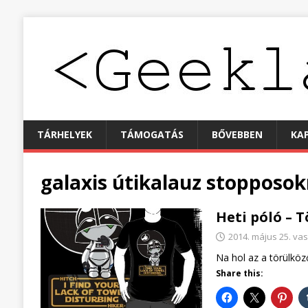
TÁRHELYEK
TÁMOGATÁS
BŐVEBBEN
KA
galaxis útikalauz stopposo
Heti póló – 
2014. május 25. va
Na hol az a törülköz
Share this: