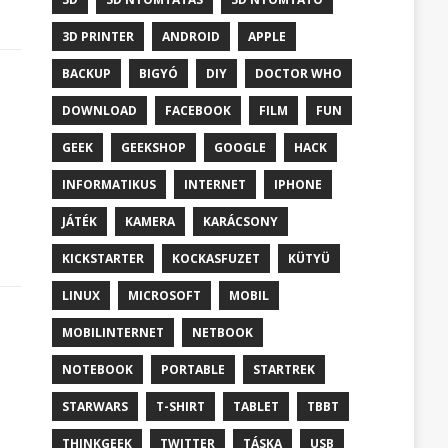
3D PRINTER
ANDROID
APPLE
BACKUP
BIGYÓ
DIY
DOCTOR WHO
DOWNLOAD
FACEBOOK
FILM
FUN
GEEK
GEEKSHOP
GOOGLE
HACK
INFORMATIKUS
INTERNET
IPHONE
JÁTÉK
KAMERA
KARÁCSONY
KICKSTARTER
KOCKASFUZET
KÜTYÜ
LINUX
MICROSOFT
MOBIL
MOBILINTERNET
NETBOOK
NOTEBOOK
PORTABLE
STARTREK
STARWARS
T-SHIRT
TABLET
TBBT
THINKGEEK
TWITTER
TÁSKA
USB