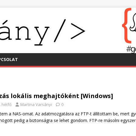
PCSOLAT
zás lokális meghajtóként [Windows]
. hétfő
Martina Varsányi
0
em a NAS-omat. Az adatmozgatásra az FTP-t állítottam be, mert gy
 mögött pedig a biztonságra se lehet gondom. FTP-re másolni egysze