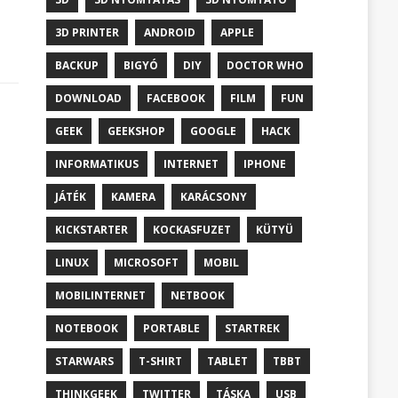
3D PRINTER
ANDROID
APPLE
BACKUP
BIGYÓ
DIY
DOCTOR WHO
DOWNLOAD
FACEBOOK
FILM
FUN
GEEK
GEEKSHOP
GOOGLE
HACK
INFORMATIKUS
INTERNET
IPHONE
JÁTÉK
KAMERA
KARÁCSONY
KICKSTARTER
KOCKASFUZET
KÜTYÜ
LINUX
MICROSOFT
MOBIL
MOBILINTERNET
NETBOOK
NOTEBOOK
PORTABLE
STARTREK
STARWARS
T-SHIRT
TABLET
TBBT
THINKGEEK
TWITTER
TÁSKA
USB