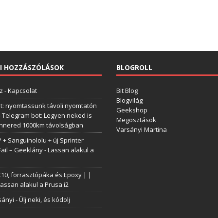
I HOZZÁSZÓLÁSOK
BLOGROLL
z
-
Kapcsolat
Bit Blog
Blogvilág
t: nyomtassunk távoli nyomtatón
Geekshop
-
Telegram bot: Legyen neked is
Megosztások
annered 1000km távolságban
Varsányi Martina
+ Sanguinololu + új Sprinter
Fail – Geeklány
-
Lassan alakul a
0, forrasztópáka és Epoxy | |
assan alakul a Prusa i2
sányi
-
Ülj neki, és kódolj