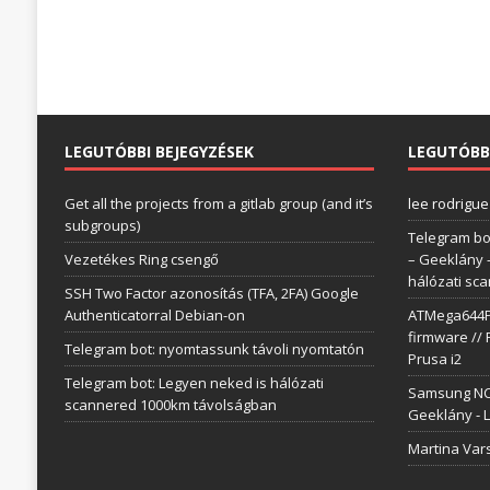
LEGUTÓBBI BEJEGYZÉSEK
LEGUTÓBB
Get all the projects from a gitlab group (and it’s
lee rodrigue
subgroups)
Telegram bo
Vezetékes Ring csengő
– Geeklány
hálózati sc
SSH Two Factor azonosítás (TFA, 2FA) Google
Authenticatorral Debian-on
ATMega644P 
firmware // 
Telegram bot: nyomtassunk távoli nyomtatón
Prusa i2
Telegram bot: Legyen neked is hálózati
Samsung NC1
scannered 1000km távolságban
Geeklány
-
L
Martina Var