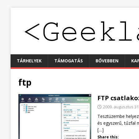
TÁRHELYEK
TÁMOGATÁS
BŐVEBBEN
KA
ftp
FTP csatlako
2009. augusztus 31
Tesztüzembe helyezt
és egyszerű, tűzfal
[…]
Share this: