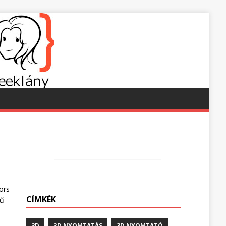
ors
CÍMKÉK
rű
3D
3D NYOMTATÁS
3D NYOMTATÓ