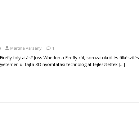
a
Martina Varsányi
1
refly folytatás? Joss Whedon a Firefly-ról, sorozatokról és filkészítés
yetemen új fajta 3D nyomtatási technológiát fejlesztettek
[…]