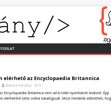
PCSOLAT
n elérhető az Encyclopaedia Britannica
Martina Varsányi
0
z Encyclopaedia Britannica nem ad ki több nyomtatott lexikont. Épp
en elérhetővé tette online katalógusát. Most mindenki eldöntheti, ho