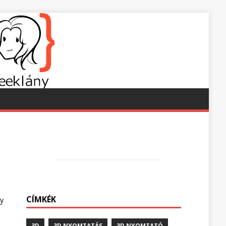
CÍMKÉK
gy
3D
3D NYOMTATÁS
3D NYOMTATÓ