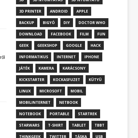
3D PRINTER
ANDROID
APPLE
BACKUP
BIGYÓ
DIY
DOCTOR WHO
DOWNLOAD
FACEBOOK
FILM
FUN
GEEK
GEEKSHOP
GOOGLE
HACK
ről
INFORMATIKUS
INTERNET
IPHONE
JÁTÉK
KAMERA
KARÁCSONY
KICKSTARTER
KOCKASFUZET
KÜTYÜ
LINUX
MICROSOFT
MOBIL
MOBILINTERNET
NETBOOK
NOTEBOOK
PORTABLE
STARTREK
STARWARS
T-SHIRT
TABLET
TBBT
THINKGEEK
TWITTER
TÁSKA
USB