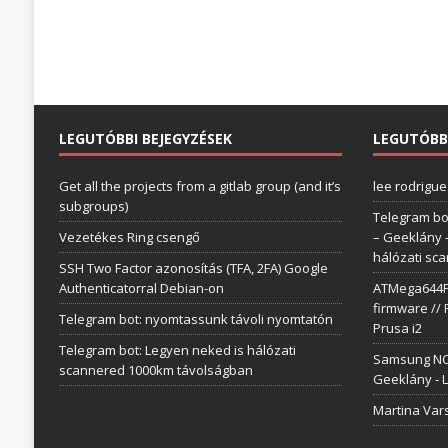
LEGUTÓBBI BEJEGYZÉSEK
LEGUTÓBB
Get all the projects from a gitlab group (and it’s
lee rodrigue
subgroups)
Telegram bo
Vezetékes Ring csengő
– Geeklány
hálózati sc
SSH Two Factor azonosítás (TFA, 2FA) Google
Authenticatorral Debian-on
ATMega644P 
firmware // 
Telegram bot: nyomtassunk távoli nyomtatón
Prusa i2
Telegram bot: Legyen neked is hálózati
Samsung NC1
scannered 1000km távolságban
Geeklány
-
L
Martina Var