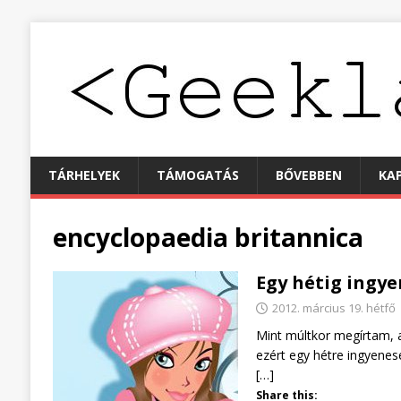
TÁRHELYEK
TÁMOGATÁS
BŐVEBBEN
KA
encyclopaedia britannica
Egy hétig ingye
2012. március 19. hétfő
Mint múltkor megírtam, a
ezért egy hétre ingyenes
[…]
Share this: