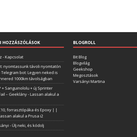
I HOZZÁSZÓLÁSOK
BLOGROLL
z
-
Kapcsolat
Bit Blog
Blogvilág
t: nyomtassunk távoli nyomtatón
Geekshop
-
Telegram bot: Legyen neked is
Megosztások
annered 1000km távolságban
Varsányi Martina
+ Sanguinololu + új Sprinter
Fail – Geeklány
-
Lassan alakul a
0, forrasztópáka és Epoxy | |
assan alakul a Prusa i2
sányi
-
Ülj neki, és kódolj