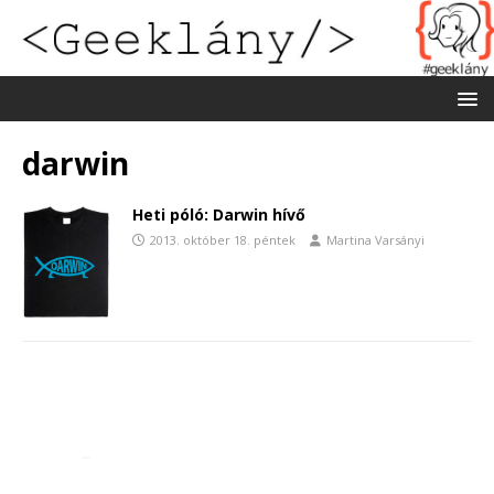
darwin
Heti póló: Darwin hívő
2013. október 18. péntek
Martina Varsányi