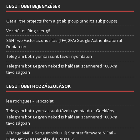
LEGUTÓBBI BEJEGYZÉSEK
Get all the projects from a gitlab group (and it’s subgroups)
Vezetékes Ring csengő
SSH Two Factor azonosítás (TFA, 2FA) Google Authenticatorral
Debian-on
Telegram bot: nyomtassunk távoli nyomtatón
Telegram bot: Legyen neked is hálózati scannered 1000km
távolságban
LEGUTÓBBI HOZZÁSZÓLÁSOK
lee rodriguez
-
Kapcsolat
Telegram bot: nyomtassunk távoli nyomtatón – Geeklány
-
Telegram bot: Legyen neked is hálózati scannered 1000km
távolságban
ATMega644P + Sanguinololu + új Sprinter firmware // Fail –
Geeklány
-
Lassan alakul a Prusa i2