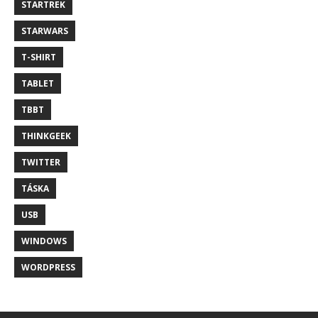
STARTREK
STARWARS
T-SHIRT
TABLET
TBBT
THINKGEEK
TWITTER
TÁSKA
USB
WINDOWS
WORDPRESS