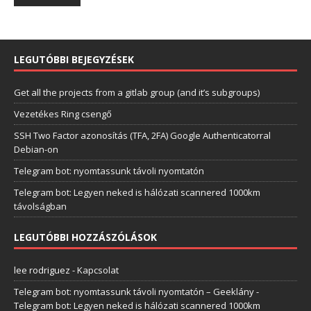
LEGUTÓBBI BEJEGYZÉSEK
Get all the projects from a gitlab group (and it’s subgroups)
Vezetékes Ring csengő
SSH Two Factor azonosítás (TFA, 2FA) Google Authenticatorral
Debian-on
Telegram bot: nyomtassunk távoli nyomtatón
Telegram bot: Legyen neked is hálózati scannered 1000km
távolságban
LEGUTÓBBI HOZZÁSZÓLÁSOK
lee rodriguez
-
Kapcsolat
Telegram bot: nyomtassunk távoli nyomtatón – Geeklány
-
Telegram bot: Legyen neked is hálózati scannered 1000km