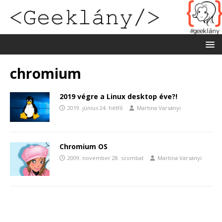
chromium
2019 végre a Linux desktop éve?!
2019. június 24. hétfő
Martina Varsányi
Chromium OS
2009. november 28. szombat
Martina Varsányi