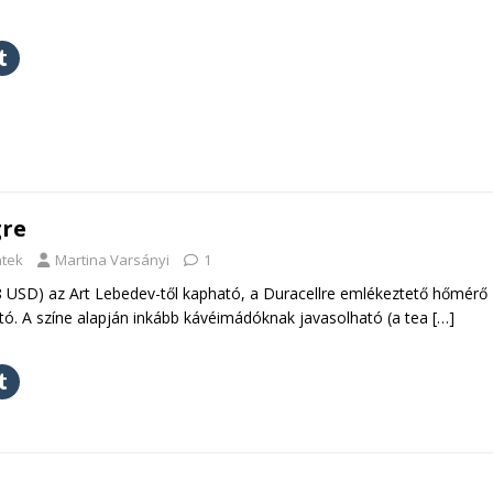
re
ntek
Martina Varsányi
1
 USD) az Art Lebedev-től kapható, a Duracellre emlékeztető hőmérő
ató. A színe alapján inkább kávéimádóknak javasolható (a tea
[…]