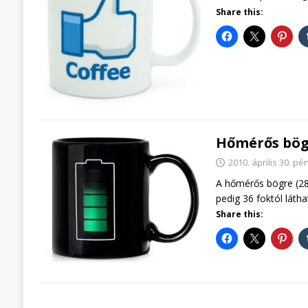
Share this:
Hőmérős bög
2010. április 30. pé
A hőmérős bögre (28
pedig 36 foktól láth
Share this: