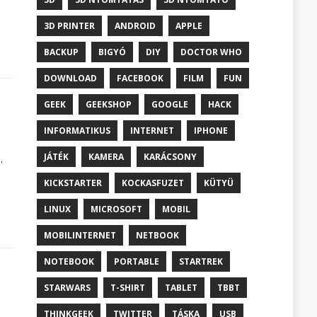
3D PRINTER
ANDROID
APPLE
BACKUP
BIGYÓ
DIY
DOCTOR WHO
DOWNLOAD
FACEBOOK
FILM
FUN
GEEK
GEEKSHOP
GOOGLE
HACK
INFORMATIKUS
INTERNET
IPHONE
JÁTÉK
KAMERA
KARÁCSONY
.
KICKSTARTER
KOCKASFUZET
KÜTYÜ
LINUX
MICROSOFT
MOBIL
MOBILINTERNET
NETBOOK
NOTEBOOK
PORTABLE
STARTREK
STARWARS
T-SHIRT
TABLET
TBBT
THINKGEEK
TWITTER
TÁSKA
USB