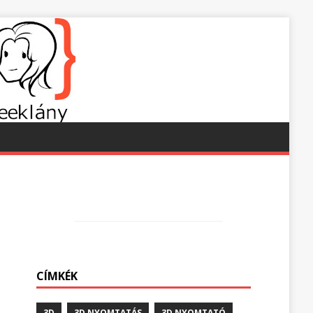
CÍMKÉK
3D
3D NYOMTATÁS
3D NYOMTATÓ