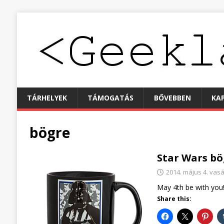
TÁRHELYEK
TÁMOGATÁS
BŐVEBBEN
KA
bögre
Star Wars bö
2014. május 4. vas
May 4th be with you! 
Share this: