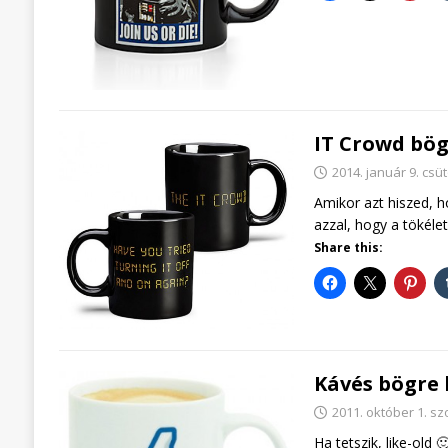
IT Crowd bög
2014. január 9. csü
Amikor azt hiszed, 
azzal, hogy a tökéle
Share this:
Kávés bögre 
2011. október 1. s
Ha tetszik, like-old 