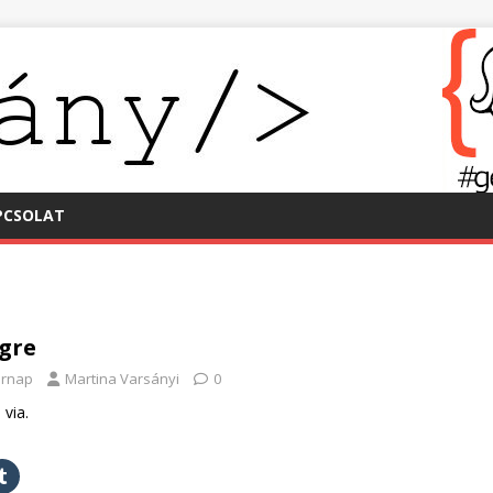
PCSOLAT
gre
árnap
Martina Varsányi
0
via.