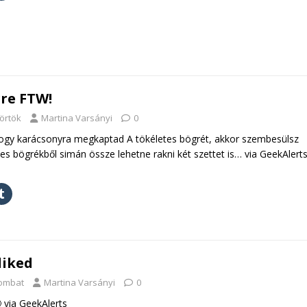
re FTW!
törtök
Martina Varsányi
0
hogy karácsonyra megkaptad A tökéletes bögrét, akkor szembesülsz
tes bögrékből simán össze lehetne rakni két szettet is… via GeekAlerts
liked
zombat
Martina Varsányi
0
 via GeekAlerts