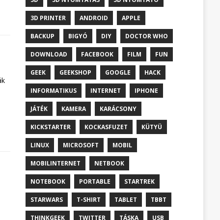
3D PRINTER
ANDROID
APPLE
BACKUP
BIGYÓ
DIY
DOCTOR WHO
DOWNLOAD
FACEBOOK
FILM
FUN
GEEK
GEEKSHOP
GOOGLE
HACK
ák
INFORMATIKUS
INTERNET
IPHONE
JÁTÉK
KAMERA
KARÁCSONY
KICKSTARTER
KOCKASFUZET
KÜTYÜ
LINUX
MICROSOFT
MOBIL
MOBILINTERNET
NETBOOK
NOTEBOOK
PORTABLE
STARTREK
STARWARS
T-SHIRT
TABLET
TBBT
THINKGEEK
TWITTER
TÁSKA
USB