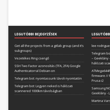
LEGUTÓBBI BEJEGYZÉSEK
LEGUTÓBB
Get all the projects from a gitlab group (and it’s
lee rodrigue
subgroups)
Telegram bo
Vezetékes Ring csengő
– Geeklány
hálózati sc
SSH Two Factor azonosítás (TFA, 2FA) Google
Authenticatorral Debian-on
ATMega644P 
firmware // 
Telegram bot: nyomtassunk távoli nyomtatón
Prusa i2
Telegram bot: Legyen neked is hálózati
Samsung NC1
scannered 1000km távolságban
Geeklány
-
L
Martina Var