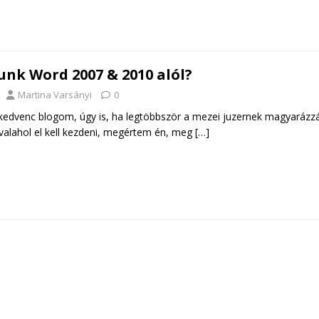
nk Word 2007 & 2010 alól?
Martina Varsányi
0
kedvenc blogom, úgy is, ha legtöbbször a mezei juzernek magyarázz
valahol el kell kezdeni, megértem én, meg
[…]