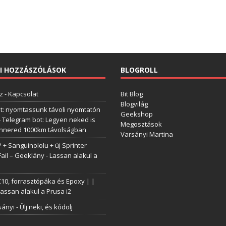
I HOZZÁSZÓLÁSOK
BLOGROLL
z
-
Kapcsolat
Bit Blog
Blogvilág
t: nyomtassunk távoli nyomtatón
Geekshop
-
Telegram bot: Legyen neked is
Megosztások
annered 1000km távolságban
Varsányi Martina
+ Sanguinololu + új Sprinter
Fail – Geeklány
-
Lassan alakul a
0, forrasztópáka és Epoxy | |
assan alakul a Prusa i2
sányi
-
Ülj neki, és kódolj