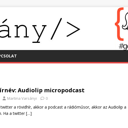
PCSOLAT
írnév: Audiolip micropodcast
Martina Varsányi
0
 twitter a rövidhír, akkor a podcast a rádióműsor, akkor az Audiolip a
. Ha a twitter
[…]