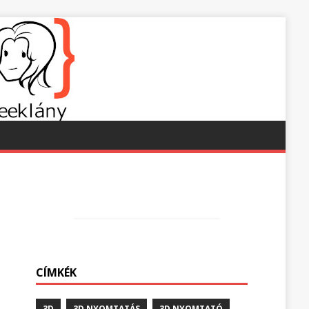
CÍMKÉK
3D
3D NYOMTATÁS
3D NYOMTATÓ