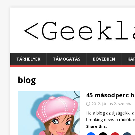
TÁRHELYEK
TÁMOGATÁS
BŐVEBBEN
KA
blog
45 másodperc h
2012. június 2. szombat
Ha a blog az újságcikk, a
breaking news a rádióban
Share this: