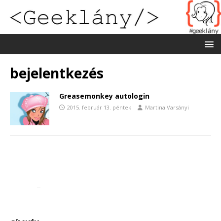
bejelentkezés
Greasemonkey autologin
2015. február 13. péntek
Martina Varsányi