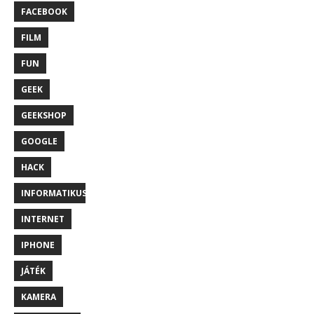
FACEBOOK
FILM
FUN
GEEK
GEEKSHOP
GOOGLE
HACK
INFORMATIKUS
INTERNET
IPHONE
JÁTÉK
KAMERA