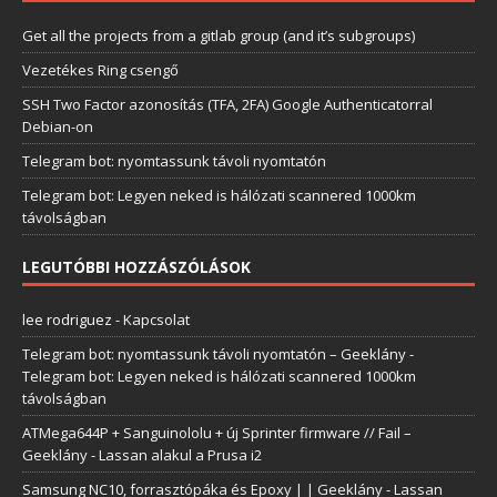
Get all the projects from a gitlab group (and it’s subgroups)
Vezetékes Ring csengő
SSH Two Factor azonosítás (TFA, 2FA) Google Authenticatorral
Debian-on
Telegram bot: nyomtassunk távoli nyomtatón
Telegram bot: Legyen neked is hálózati scannered 1000km
távolságban
LEGUTÓBBI HOZZÁSZÓLÁSOK
lee rodriguez
-
Kapcsolat
Telegram bot: nyomtassunk távoli nyomtatón – Geeklány
-
Telegram bot: Legyen neked is hálózati scannered 1000km
távolságban
ATMega644P + Sanguinololu + új Sprinter firmware // Fail –
Geeklány
-
Lassan alakul a Prusa i2
Samsung NC10, forrasztópáka és Epoxy | | Geeklány
-
Lassan