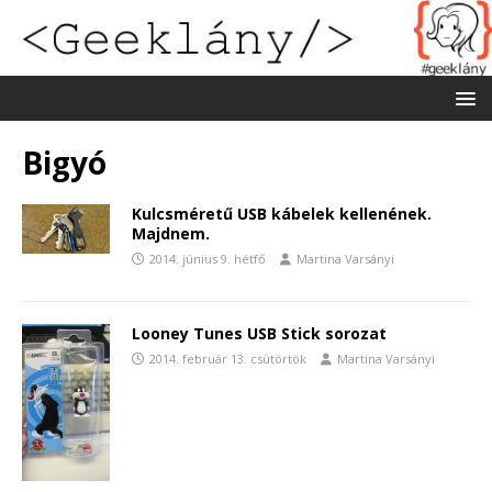
Bigyó
Kulcsméretű USB kábelek kellenének.
Majdnem.
2014. június 9. hétfő
Martina Varsányi
Looney Tunes USB Stick sorozat
2014. február 13. csütörtök
Martina Varsányi