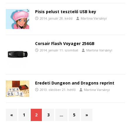
Pisis pelust tesztelő USB key
2014. január 28. kedd
Martina Varsányi
Corsair Flash Voyager 256GB
2014. január 11. szombat
Martina Varsányi
Eredeti Dungeon and Dragons reprint
2013. október 21. hétfő
Martina Varsányi
«
1
2
3
…
5
»