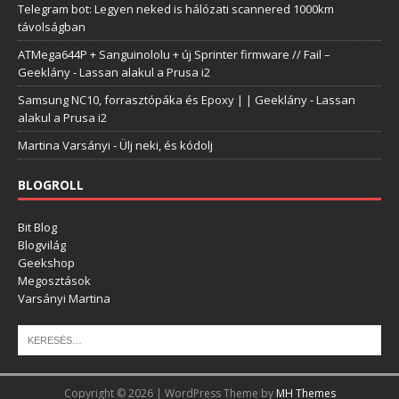
Telegram bot: Legyen neked is hálózati scannered 1000km
távolságban
ATMega644P + Sanguinololu + új Sprinter firmware // Fail –
Geeklány
-
Lassan alakul a Prusa i2
Samsung NC10, forrasztópáka és Epoxy | | Geeklány
-
Lassan
alakul a Prusa i2
Martina Varsányi
-
Ülj neki, és kódolj
BLOGROLL
Bit Blog
Blogvilág
Geekshop
Megosztások
Varsányi Martina
Copyright © 2026 | WordPress Theme by
MH Themes