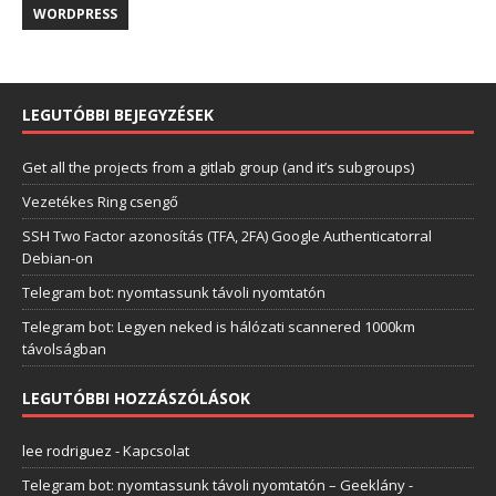
WORDPRESS
LEGUTÓBBI BEJEGYZÉSEK
Get all the projects from a gitlab group (and it’s subgroups)
Vezetékes Ring csengő
SSH Two Factor azonosítás (TFA, 2FA) Google Authenticatorral
Debian-on
Telegram bot: nyomtassunk távoli nyomtatón
Telegram bot: Legyen neked is hálózati scannered 1000km
távolságban
LEGUTÓBBI HOZZÁSZÓLÁSOK
lee rodriguez
-
Kapcsolat
Telegram bot: nyomtassunk távoli nyomtatón – Geeklány
-