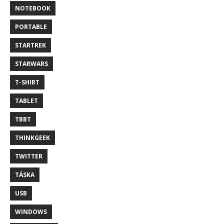
NOTEBOOK
PORTABLE
STARTREK
STARWARS
T-SHIRT
TABLET
TBBT
THINKGEEK
TWITTER
TÁSKA
USB
WINDOWS