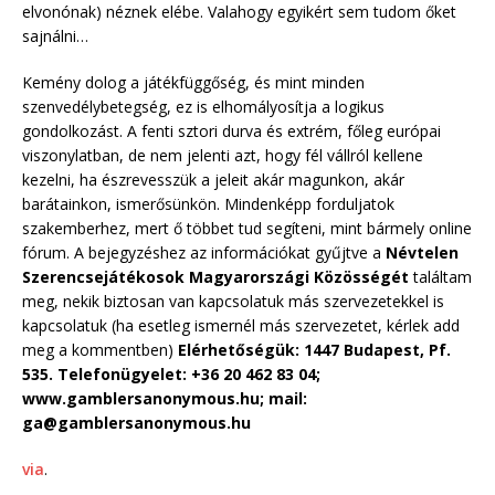
elvonónak) néznek elébe. Valahogy egyikért sem tudom őket
sajnálni…
Kemény dolog a játékfüggőség, és mint minden
szenvedélybetegség, ez is elhomályosítja a logikus
gondolkozást. A fenti sztori durva és extrém, főleg európai
viszonylatban, de nem jelenti azt, hogy fél vállról kellene
kezelni, ha észrevesszük a jeleit akár magunkon, akár
barátainkon, ismerősünkön. Mindenképp forduljatok
szakemberhez, mert ő többet tud segíteni, mint bármely online
fórum. A bejegyzéshez az információkat gyűjtve a
Névtelen
Szerencsejátékosok Magyarországi Közösségét
találtam
meg, nekik biztosan van kapcsolatuk más szervezetekkel is
kapcsolatuk (ha esetleg ismernél más szervezetet, kérlek add
meg a kommentben)
Elérhetőségük: 1447 Budapest, Pf.
535. Telefonügyelet: +36 20 462 83 04;
www.gamblersanonymous.hu; mail:
ga@gamblersanonymous.hu
via
.