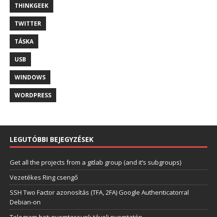
THINKGEEK
TWITTER
TÁSKA
USB
WINDOWS
WORDPRESS
LEGUTÓBBI BEJEGYZÉSEK
Get all the projects from a gitlab group (and it’s subgroups)
Vezetékes Ring csengő
SSH Two Factor azonosítás (TFA, 2FA) Google Authenticatorral
Debian-on