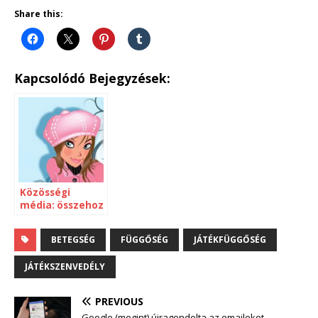
Share this:
Kapcsolódó Bejegyzések:
Közösségi
média: összehoz
és elválaszt
BETEGSÉG
FÜGGŐSÉG
JÁTÉKFÜGGŐSÉG
JÁTÉKSZENVEDÉLY
PREVIOUS
Google (megint) újragondolta az emaileket