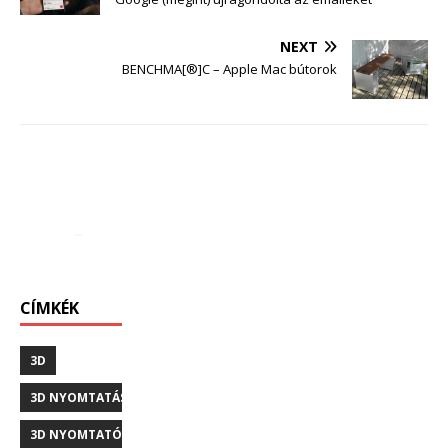
NEXT
BENCHMA[®]C – Apple Mac bútorok
CÍMKÉK
3D
3D NYOMTATÁS
3D NYOMTATÓ