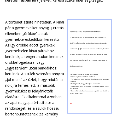
keretes írásban leírt jeleket, keresd szakember segítségét.
A történet szinte hihetetlen. A kínai
pár a gyermekeiket anyagi juttatás
A játékfüggőség diagnózisáról vita folyik a
ellenében „örökbe” adták
szakirodalomban, általában akkor állapítják meg a
gyermekkereskedőkön keresztül.
játékfüggőséget, ha az életvitele teljesen átalakul a
Az így örökbe adott gyerekek
páciensnek. […] A tüneteket sokszor a rokonok, barátok
gyermektelen kínai párokhoz
észlelik, orvosi diagnózis felállítására ritkábban kerül
kerülnek, a tengerentúlon kerülnek
sor. Könnyen ellenőrizhető, hogy valaki hajlamos-e a
örökbefogadásra, vagy
játékszenvedélyre .
„egyszerűen” utcai bandákhoz
kerülnek. A szülők számára annyira
* A játékok gyakran lekötik a figyelmét.
* Nőnek a játékra fordított kiadásai.
„jól ment” az üzlet, hogy miután a
* Feszültséget érez, ha nem játszhat annyit, amennyit
szeretne.
nő újra terhes lett, a második
* Azért játszik, hogy elfeledje a problémáit.
* Kockára teszi az állását és a családját azért, hogy
játszhasson.
gyermeküket is felajánlották
* Szemrehányásokat kap családtagoktól, barátoktól a
túlzott játék miatt.
eladásra. Ez alkalommal azonban
az apai nagyapa értesítette a
via
rendőrséget, és a szülők hosszú
börtönbüntetésnek (és kemény