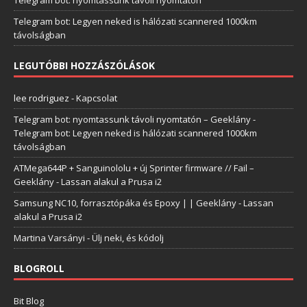
Telegram bot: nyomtassunk távoli nyomtatón
Telegram bot: Legyen neked is hálózati scannered 1000km
távolságban
LEGUTÓBBI HOZZÁSZÓLÁSOK
lee rodriguez
-
Kapcsolat
Telegram bot: nyomtassunk távoli nyomtatón – Geeklány
-
Telegram bot: Legyen neked is hálózati scannered 1000km
távolságban
ATMega644P + Sanguinololu + új Sprinter firmware // Fail –
Geeklány
-
Lassan alakul a Prusa i2
Samsung NC10, forrasztópáka és Epoxy | | Geeklány
-
Lassan
alakul a Prusa i2
Martina Varsányi
-
Ülj neki, és kódolj
BLOGROLL
Bit Blog