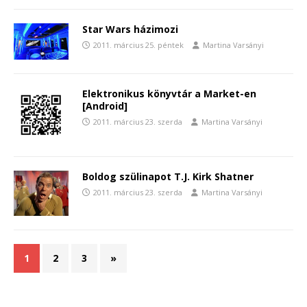
Star Wars házimozi
2011. március 25. péntek
Martina Varsányi
Elektronikus könyvtár a Market-en
[Android]
2011. március 23. szerda
Martina Varsányi
Boldog szülinapot T.J. Kirk Shatner
2011. március 23. szerda
Martina Varsányi
1
2
3
»