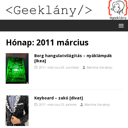
Hónap:
2011 március
Borg hangulatvilágítás – nyáklámpák
[Ikea]
2011. március 26. szombat
Martina Varsányi
Keyboard – zakó [divat]
2011. március 25. péntek
Martina Varsányi