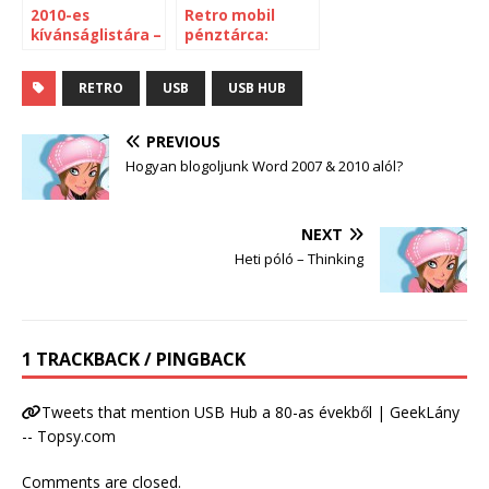
2010-es
Retro mobil
kívánságlistára –
pénztárca:
Philco Retro PC
geeky vagy ciki?
RETRO
USB
USB HUB
PREVIOUS
Hogyan blogoljunk Word 2007 & 2010 alól?
NEXT
Heti póló – Thinking
1 TRACKBACK / PINGBACK
Tweets that mention USB Hub a 80-as évekből | GeekLány
-- Topsy.com
Comments are closed.