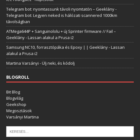
Telegram bot: nyomtassunk távoli nyomtatón – Geeklány
-
Telegram bot: Legyen neked is hálózati scannered 1000km
távolságban
ATMega644P + Sanguinololu + új Sprinter firmware // Fail –
Geeklány
-
Lassan alakul a Prusa i2
Samsung NC10, forrasztópáka és Epoxy | | Geeklány
-
Lassan
alakul a Prusa i2
Martina Varsányi
-
Ülj neki, és kódolj
BLOGROLL
Bit Blog
Blogvilág
Geekshop
Megosztások
Varsányi Martina