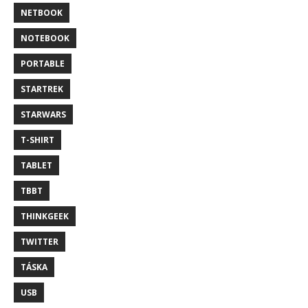
NETBOOK
NOTEBOOK
PORTABLE
STARTREK
STARWARS
T-SHIRT
TABLET
TBBT
THINKGEEK
TWITTER
TÁSKA
USB