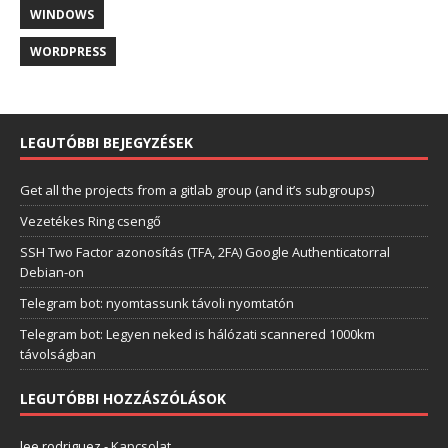
WINDOWS
WORDPRESS
LEGUTÓBBI BEJEGYZÉSEK
Get all the projects from a gitlab group (and it’s subgroups)
Vezetékes Ring csengő
SSH Two Factor azonosítás (TFA, 2FA) Google Authenticatorral
Debian-on
Telegram bot: nyomtassunk távoli nyomtatón
Telegram bot: Legyen neked is hálózati scannered 1000km
távolságban
LEGUTÓBBI HOZZÁSZÓLÁSOK
lee rodriguez
-
Kapcsolat