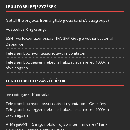
LEGUTÓBBI BEJEGYZÉSEK
Get all the projects from a gitlab group (and it’s subgroups)
Vezetékes Ring csengő
SSH Two Factor azonosítás (TFA, 2FA) Google Authenticatorral
Debian-on
Telegram bot: nyomtassunk távoli nyomtatón
Telegram bot: Legyen neked is hálózati scannered 1000km
távolságban
LEGUTÓBBI HOZZÁSZÓLÁSOK
lee rodriguez
-
Kapcsolat
Telegram bot: nyomtassunk távoli nyomtatón – Geeklány
-
Telegram bot: Legyen neked is hálózati scannered 1000km
távolságban
ATMega644P + Sanguinololu + új Sprinter firmware // Fail –
Geeklány
-
Lassan alakul a Prusa i2