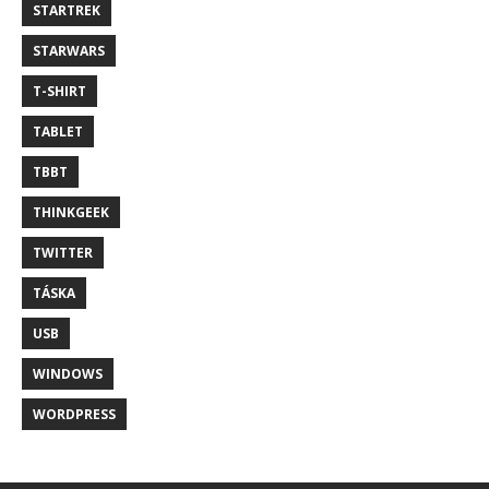
STARTREK
STARWARS
T-SHIRT
TABLET
TBBT
THINKGEEK
TWITTER
TÁSKA
USB
WINDOWS
WORDPRESS