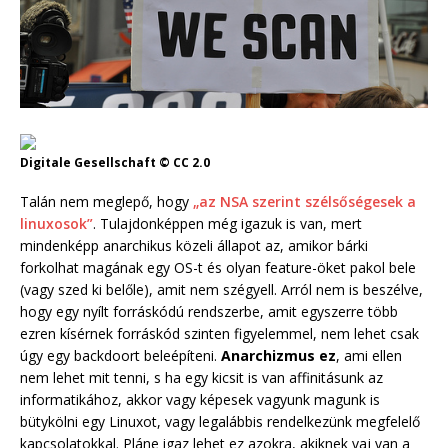
Digitale Gesellschaft © CC 2.0
Talán nem meglepő, hogy
„az NSA szerint szélsőségesek a
linuxosok”
. Tulajdonképpen még igazuk is van, mert
mindenképp anarchikus közeli állapot az, amikor bárki
forkolhat magának egy OS-t és olyan feature-öket pakol bele
(vagy szed ki belőle), amit nem szégyell. Arról nem is beszélve,
hogy egy nyílt forráskódú rendszerbe, amit egyszerre több
ezren kísérnek forráskód szinten figyelemmel, nem lehet csak
úgy egy backdoort beleépíteni.
Anarchizmus ez
, ami ellen
nem lehet mit tenni, s ha egy kicsit is van affinitásunk az
informatikához, akkor vagy képesek vagyunk magunk is
bütykölni egy Linuxot, vagy legalábbis rendelkezünk megfelelő
kapcsolatokkal. Pláne igaz lehet ez azokra, akiknek vaj van a