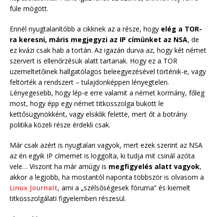
füle mögött.
Ennél nyugtalanítóbb a cikknek az a része, hogy
elég a TOR-
ra keresni, máris megjegyzi az IP címünket az NSA
, de
ez kvázi csak hab a tortán. Az igazán durva az, hogy két német
szervert is ellenőrzésük alatt tartanak. Hogy ez a TOR
üzemeltetőinek hallgatólagos beleegyezésével történik-e, vagy
feltörték a rendszert – tulajdonképpen lényegtelen.
Lényegesebb, hogy lép-e erre valamit a német kormány, főleg
most, hogy épp egy német titkosszolga bukott le
kettősügynökként, vagy elsiklik felette, mert őt a botrány
politika közeli része érdekli csak.
Már csak azért is nyugtalan vagyok, mert ezek szerint az NSA
az én egyik IP címemet is loggolta, ki tudja mit csinál azóta
vele… Viszont ha már amúgy is
megfigyelés alatt vagyok
,
akkor a legjobb, ha mostantól naponta többször is olvasom a
Linux Journalt
, ami a „szélsőségesek fóruma” és kiemelt
titkosszolgálati figyelemben részesül.