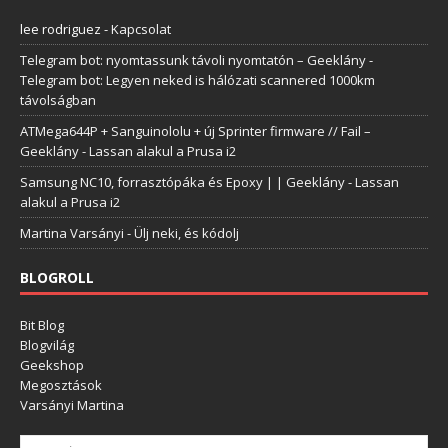
lee rodriguez
-
Kapcsolat
Telegram bot: nyomtassunk távoli nyomtatón – Geeklány
-
Telegram bot: Legyen neked is hálózati scannered 1000km
távolságban
ATMega644P + Sanguinololu + új Sprinter firmware // Fail –
Geeklány
-
Lassan alakul a Prusa i2
Samsung NC10, forrasztópáka és Epoxy | | Geeklány
-
Lassan
alakul a Prusa i2
Martina Varsányi
-
Ülj neki, és kódolj
BLOGROLL
Bit Blog
Blogvilág
Geekshop
Megosztások
Varsányi Martina