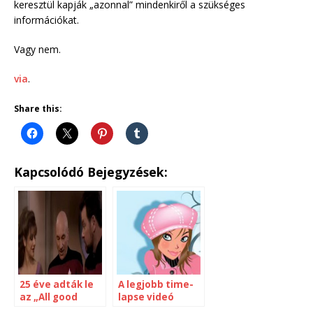
keresztül kapják „azonnal” mindenkiről a szükséges
információkat.
Vagy nem.
via
.
Share this:
Kapcsolódó Bejegyzések:
25 éve adták le
A legjobb time-
az „All good
lapse videó
things” befejező