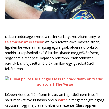
Dubai rendőrsége szereti a technikai kütyüket. Akármennyire
felemásak az érzéseim
az ilyen felvételekkel kapcsolatban,
figyelembe véve a manapság egyre gyakrabban előforduló,
rendőri túlkapásokról szóló híreket (habár meggyőződésem,
hogy nem a rendőri túlkapásból lett több, csak többször
buknak le), kifejezetten örülök, amikor egy igazoltatásról
felvétel van.
Közben kicsit scifi érzésem is van, ami igazából nem is scifi,
mert már két éve írt hasonlóról a
Wired
a tengerész gyalogság
kapcsán, hogy majd a rend éber őrei ezentúl Glass app-en