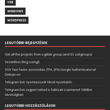
USB
WINDOWS
WORDPRESS
LEGUTÓBBI BEJEGYZÉSEK
Get all the projects from a gitlab group (and it’s subgroups)
Vezetékes Ring csengő
SSH Two Factor azonosítás (TFA, 2FA) Google Authenticatorral
Debian-on
Telegram bot: nyomtassunk távoli nyomtatón
Telegram bot: Legyen neked is hálózati scannered 1000km
távolságban
LEGUTÓBBI HOZZÁSZÓLÁSOK