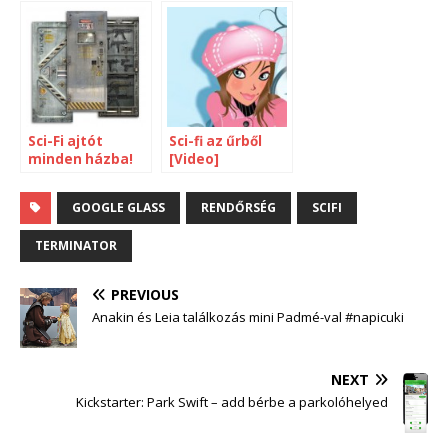
Star Trek TNG
epizódot
Sci-Fi ajtót
Sci-fi az űrből
minden házba!
[Video]
GOOGLE GLASS
RENDŐRSÉG
SCIFI
TERMINATOR
PREVIOUS
Anakin és Leia találkozás mini Padmé-val #napicuki
NEXT
Kickstarter: Park Swift – add bérbe a parkolóhelyed