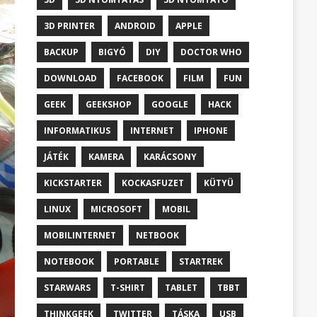
3D PRINTER
ANDROID
APPLE
BACKUP
BIGYÓ
DIY
DOCTOR WHO
DOWNLOAD
FACEBOOK
FILM
FUN
GEEK
GEEKSHOP
GOOGLE
HACK
INFORMATIKUS
INTERNET
IPHONE
JÁTÉK
KAMERA
KARÁCSONY
KICKSTARTER
KOCKASFUZET
KÜTYÜ
LINUX
MICROSOFT
MOBIL
MOBILINTERNET
NETBOOK
NOTEBOOK
PORTABLE
STARTREK
STARWARS
T-SHIRT
TABLET
TBBT
THINKGEEK
TWITTER
TÁSKA
USB