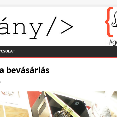
PCSOLAT
a bevásárlás
0