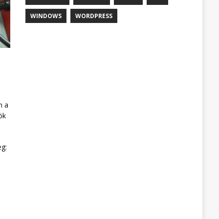
WINDOWS
WORDPRESS
n a
ök
eg: