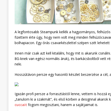
A legfontosabb Steampunk kellék a hagyományos, felhúzós v
fizettem érte úgy, hogy nem volt meg minden felhúzócsavar
bolhapiacon. Egy órás csavarkészlettel szépen szét lehetett 
Innen már csak azt kell kitalálni, hogy mit is akarunk csinál
8G-knek van egész normális áruk), és barkácsboltból vett rézl
neki.
Hosszútávon persze egy hasonló készlet beszerzése a cél, a
Igazán profi persze a forrasztástól lenne, vettem is hozzá 
„tanulom ki a szakmát”, és első körben a designnal akarok
cuccait
fogom megosztani, hanem a sajátjaimat is.