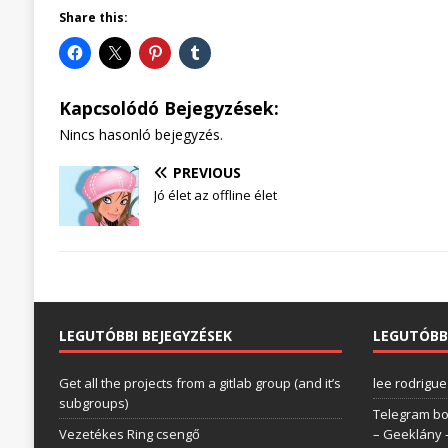
Share this:
Kapcsolódó Bejegyzések:
Nincs hasonló bejegyzés.
PREVIOUS
Jó élet az offline élet
LEGUTÓBBI BEJEGYZÉSEK
LEGUTÓBB
Get all the projects from a gitlab group (and it’s
lee rodrigue
subgroups)
Telegram bo
Vezetékes Ring csengő
– Geeklány