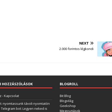
NEXT
2.000 forintos légkondi
I HOZZÁSZÓLÁSOK
BLOGROLL
z
-
Kapcsolat
Bit Blog
Blogvilág
t: nyomtassunk távoli nyomtatón
Geekshop
-
Telegram bot: Legyen neked is
Megosztások