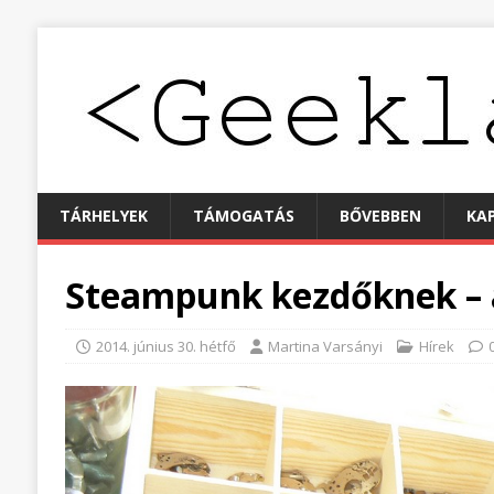
TÁRHELYEK
TÁMOGATÁS
BŐVEBBEN
KA
Steampunk kezdőknek – 
2014. június 30. hétfő
Martina Varsányi
Hírek