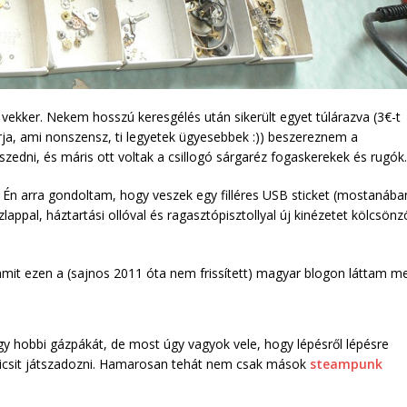
ekker. Nekem hosszú keresgélés után sikerült egyet túlárazva (3€-t
ja, ami nonszensz, ti legyetek ügyesebbek :)) beszereznem a
szedni, és máris ott voltak a csillogó sárgaréz fogaskerekek és rugók.
ni. Én arra gondoltam, hogy veszek egy filléres USB sticket (mostanába
appal, háztartási ollóval és ragasztópisztollyal új kinézetet kölcsönz
mit ezen a (sajnos 2011 óta nem frissített) magyar blogon láttam m
egy hobbi gázpákát, de most úgy vagyok vele, hogy lépésről lépésre
 kicsit játszadozni. Hamarosan tehát nem csak mások
steampunk