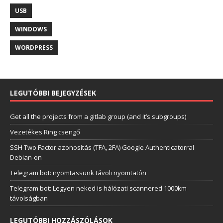
USB
WINDOWS
WORDPRESS
LEGUTÓBBI BEJEGYZÉSEK
Get all the projects from a gitlab group (and it’s subgroups)
Vezetékes Ring csengő
SSH Two Factor azonosítás (TFA, 2FA) Google Authenticatorral
Debian-on
Telegram bot: nyomtassunk távoli nyomtatón
Telegram bot: Legyen neked is hálózati scannered 1000km
távolságban
LEGUTÓBBI HOZZÁSZÓLÁSOK