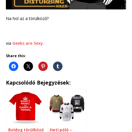
Na hol az a törülköző?
via
Geeks are Sexy
.
Share this:
Kapcsolódó Bejegyzések:
Boldog törülköző
Heti póló –