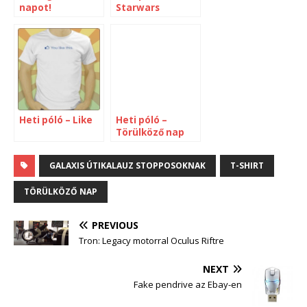
napot!
Starwars
Heti póló – Like
Heti póló –
Törülköző nap
GALAXIS ÚTIKALAUZ STOPPOSOKNAK
T-SHIRT
TÖRÜLKÖZŐ NAP
PREVIOUS
Tron: Legacy motorral Oculus Riftre
NEXT
Fake pendrive az Ebay-en