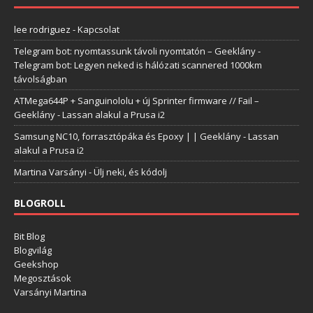
lee rodriguez
-
Kapcsolat
Telegram bot: nyomtassunk távoli nyomtatón – Geeklány
-
Telegram bot: Legyen neked is hálózati scannered 1000km
távolságban
ATMega644P + Sanguinololu + új Sprinter firmware // Fail –
Geeklány
-
Lassan alakul a Prusa i2
Samsung NC10, forrasztópáka és Epoxy | | Geeklány
-
Lassan
alakul a Prusa i2
Martina Varsányi
-
Ülj neki, és kódolj
BLOGROLL
Bit Blog
Blogvilág
Geekshop
Megosztások
Varsányi Martina