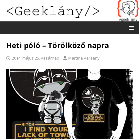
Heti póló – Törölköző napra
2014. május 25. vasárnap
Martina Varsányi