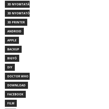
3D NYOMTATÁS
3D NYOMTATÓ
3D PRINTER
ANDROID
APPLE
BACKUP
BIGYÓ
DIY
DOCTOR WHO
DOWNLOAD
FACEBOOK
FILM