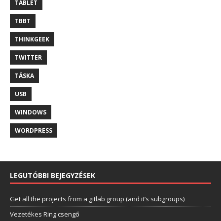
TABLET
TBBT
THINKGEEK
TWITTER
TÁSKA
USB
WINDOWS
WORDPRESS
LEGUTÓBBI BEJEGYZÉSEK
Get all the projects from a gitlab group (and it’s subgroups)
Vezetékes Ring csengő