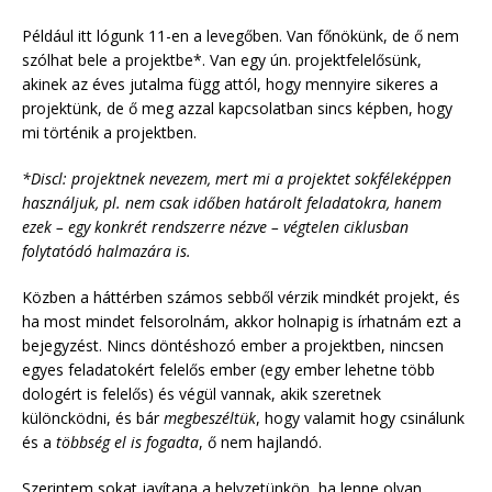
Például itt lógunk 11-en a levegőben. Van főnökünk, de ő nem
szólhat bele a projektbe*. Van egy ún. projektfelelősünk,
akinek az éves jutalma függ attól, hogy mennyire sikeres a
projektünk, de ő meg azzal kapcsolatban sincs képben, hogy
mi történik a projektben.
*Discl: projektnek nevezem, mert mi a projektet sokféleképpen
használjuk, pl. nem csak időben határolt feladatokra, hanem
ezek – egy konkrét rendszerre nézve – végtelen ciklusban
folytatódó halmazára is.
Közben a háttérben számos sebből vérzik mindkét projekt, és
ha most mindet felsorolnám, akkor holnapig is írhatnám ezt a
bejegyzést. Nincs döntéshozó ember a projektben, nincsen
egyes feladatokért felelős ember (egy ember lehetne több
dologért is felelős) és végül vannak, akik szeretnek
különcködni, és bár
megbeszéltük
, hogy valamit hogy csinálunk
és a
többség el is fogadta
, ő nem hajlandó.
Szerintem sokat javítana a helyzetünkön, ha lenne olyan