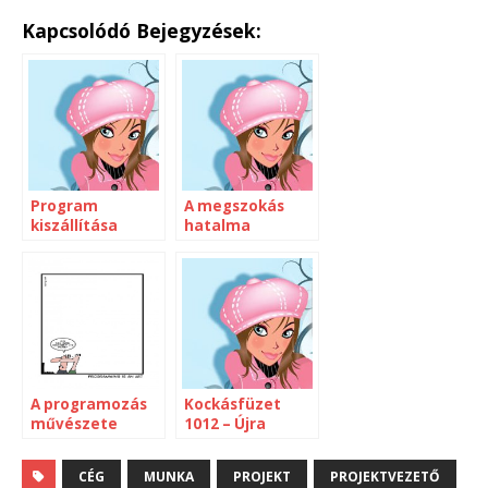
Kapcsolódó Bejegyzések:
Program
A megszokás
kiszállítása
hatalma
A programozás
Kockásfüzet
művészete
1012 – Újra
munkában
CÉG
MUNKA
PROJEKT
PROJEKTVEZETŐ