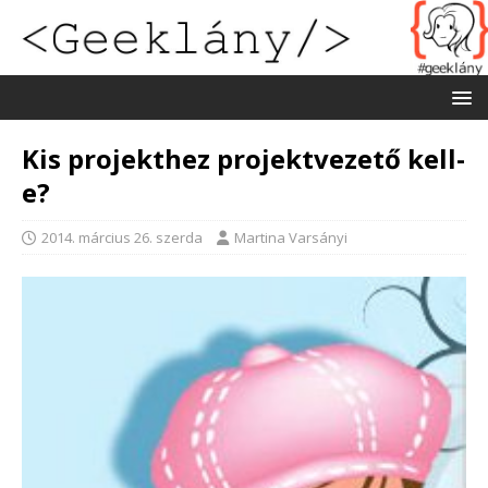
Kis projekthez projektvezető kell-
e?
2014. március 26. szerda
Martina Varsányi