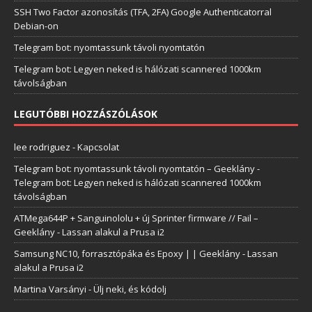
SSH Two Factor azonosítás (TFA, 2FA) Google Authenticatorral
Debian-on
Telegram bot: nyomtassunk távoli nyomtatón
Telegram bot: Legyen neked is hálózati scannered 1000km
távolságban
LEGUTÓBBI HOZZÁSZÓLÁSOK
lee rodriguez
-
Kapcsolat
Telegram bot: nyomtassunk távoli nyomtatón – Geeklány
-
Telegram bot: Legyen neked is hálózati scannered 1000km
távolságban
ATMega644P + Sanguinololu + új Sprinter firmware // Fail –
Geeklány
-
Lassan alakul a Prusa i2
Samsung NC10, forrasztópáka és Epoxy | | Geeklány
-
Lassan
alakul a Prusa i2
Martina Varsányi
-
Ülj neki, és kódolj