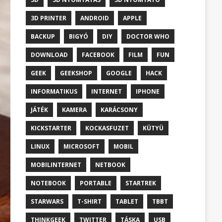
3D PRINTER
ANDROID
APPLE
BACKUP
BIGYÓ
DIY
DOCTOR WHO
DOWNLOAD
FACEBOOK
FILM
FUN
GEEK
GEEKSHOP
GOOGLE
HACK
INFORMATIKUS
INTERNET
IPHONE
JÁTÉK
KAMERA
KARÁCSONY
KICKSTARTER
KOCKASFUZET
KÜTYÜ
LINUX
MICROSOFT
MOBIL
MOBILINTERNET
NETBOOK
NOTEBOOK
PORTABLE
STARTREK
STARWARS
T-SHIRT
TABLET
TBBT
THINKGEEK
TWITTER
TÁSKA
USB