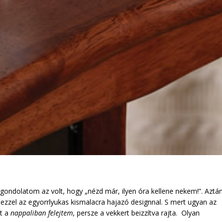
gondolatom az volt, hogy „nézd már, ilyen óra kellene nekem!”. Aztá
ezzel az egyorrlyukas kismalacra hajazó designnal. S mert ugyan az
at a
nappaliban felejtem
, persze a vekkert beizzítva rajta. Olyan