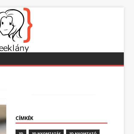
CÍMKÉK
3D
3D NYOMTATÁS
3D NYOMTATÓ