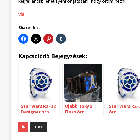
keljfeljancsit lehet ilyenkor játszani, hogy öröm nézni.
via
.
Share this:
Kapcsolódó Bejegyzések:
Star Wars R2-D2
Újabb Tokyo
Star Wars R2-
Designer óra
Flash óra
óra
ÓRA