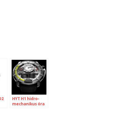
D2
HYT H1 hidro-
mechanikus óra