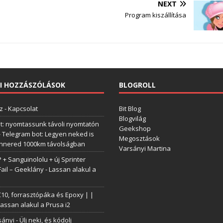
NEXT
Program kiszállítása
I HOZZÁSZÓLÁSOK
BLOGROLL
z
-
Kapcsolat
Bit Blog
Blogvilág
t: nyomtassunk távoli nyomtatón
Geekshop
-
Telegram bot: Legyen neked is
Megosztások
annered 1000km távolságban
Varsányi Martina
+ Sanguinololu + új Sprinter
Fail – Geeklány
-
Lassan alakul a
0, forrasztópáka és Epoxy | |
assan alakul a Prusa i2
sányi
-
Ülj neki, és kódolj