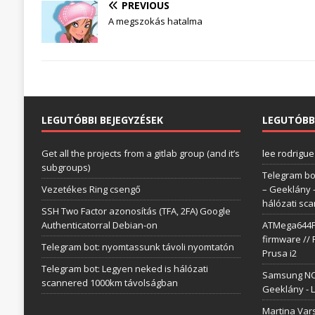
PREVIOUS
A megszokás hatalma
LEGUTÓBBI BEJEGYZÉSEK
LEGUTÓBB
Get all the projects from a gitlab group (and it’s
lee rodrigue
subgroups)
Telegram bo
Vezetékes Ring csengő
– Geeklány
hálózati sc
SSH Two Factor azonosítás (TFA, 2FA) Google
Authenticatorral Debian-on
ATMega644P 
firmware // 
Telegram bot: nyomtassunk távoli nyomtatón
Prusa i2
Telegram bot: Legyen neked is hálózati
Samsung NC1
scannered 1000km távolságban
Geeklány
-
L
Martina Var