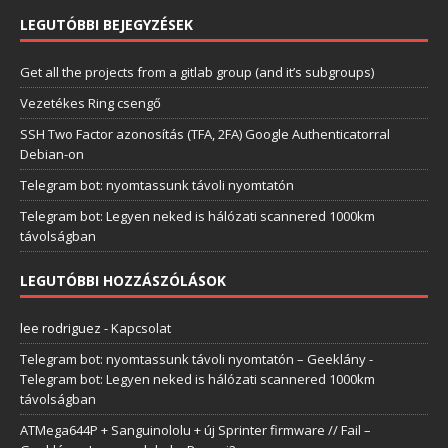
LEGUTÓBBI BEJEGYZÉSEK
Get all the projects from a gitlab group (and it’s subgroups)
Vezetékes Ring csengő
SSH Two Factor azonosítás (TFA, 2FA) Google Authenticatorral
Debian-on
Telegram bot: nyomtassunk távoli nyomtatón
Telegram bot: Legyen neked is hálózati scannered 1000km
távolságban
LEGUTÓBBI HOZZÁSZÓLÁSOK
lee rodriguez
-
Kapcsolat
Telegram bot: nyomtassunk távoli nyomtatón – Geeklány
-
Telegram bot: Legyen neked is hálózati scannered 1000km
távolságban
ATMega644P + Sanguinololu + új Sprinter firmware // Fail –