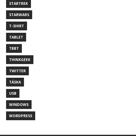
STARTREK
STARWARS
T-SHIRT
TABLET
TBBT
THINKGEEK
TWITTER
TÁSKA
USB
WINDOWS
WORDPRESS