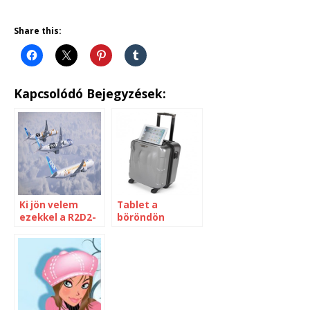
Share this:
Kapcsolódó Bejegyzések:
Ki jön velem
Tablet a
ezekkel a R2D2-
böröndön
ra és BB8-re
dizájnolt
repcsikkel?