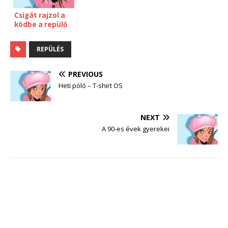
Csigát rajzol a
ködbe a repülő
REPÜLÉS
PREVIOUS
Heti póló – T-shirt OS
NEXT
A 90-es évek gyerekei