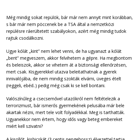
Még mindig sokat repülök, bár már nem annyit mint korábban,
s bár már nem pöccenek be a TSA által a nemzetközi
repülésre ráerültetett szabályokon, azért még mindig tudok
rajtuk csodálkozni.
Ugye kólát „kint” nem lehet venni, de ha ugyanazt a kólát
„bent” megveszem, akkor felvihetem a gépre. Ha megbontom
és beleiszok, akkor se vihetem át a biztonsági ellenőrzésen,
mert csak. Kisgyerekkel utazva beleitathatnak a gyerek
innivalójába, de nem mindig szokták elvárni, üveges ételt
(reggeli, ebéd..) pedig még csak ki se kell bontani.
Valószínűleg a csecsemővel utazókról nem feltételezik a
terrorizmust, bár ismerős gyermekének pelusába már bele
akartak nézni, mert tele volt folyadékkal. Meg is tarthatták.
Ugyanekkor nem értem, hogy idős vagy beteg embereket
miért kell szivatni?
A kisollót, kisbicskát (3 centis pengehossz) élvezettel tartja