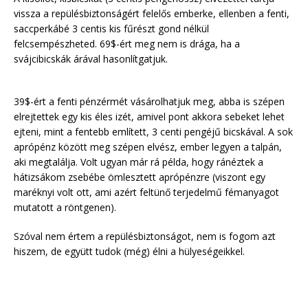
vissza a repülésbiztonságért felelős emberke, ellenben a fenti,
saccperkábé 3 centis kis fűrészt gond nélkül
felcsempészheted. 69$-ért meg nem is drága, ha a
svájcibicskák árával hasonlítgatjuk.
39$-ért a fenti pénzérmét vásárolhatjuk meg, abba is szépen
elrejtettek egy kis éles izét, amivel pont akkora sebeket lehet
ejteni, mint a fentebb említett, 3 centi pengéjű bicskával. A sok
aprópénz között meg szépen elvész, ember legyen a talpán,
aki megtalálja. Volt ugyan már rá példa, hogy ránéztek a
hátizsákom zsebébe ömlesztett aprópénzre (viszont egy
maréknyi volt ott, ami azért feltünő terjedelmű fémanyagot
mutatott a röntgenen).
Szóval nem értem a repülésbiztonságot, nem is fogom azt
hiszem, de együtt tudok (még) élni a hülyeségeikkel.