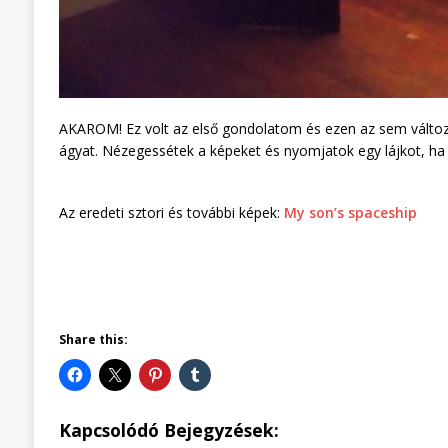
AKAROM! Ez volt az első gondolatom és ezen az sem változt
ágyat. Nézegessétek a képeket és nyomjatok egy lájkot, ha t
Az eredeti sztori és további képek:
My son’s spaceship
Share this:
Kapcsolódó Bejegyzések: