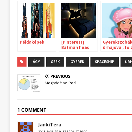
Példaképek
[Pinterest]
Gyerekszobá
Batman head
űrhajóval, föl
board
irányítással
ÁGY
GEEK
GYEREK
SPACESHIP
ŰRH
PREVIOUS
Meghódít az iPod
1 COMMENT
JankiTera
2013. JANUÁR 9. SZERDA AT 16:22