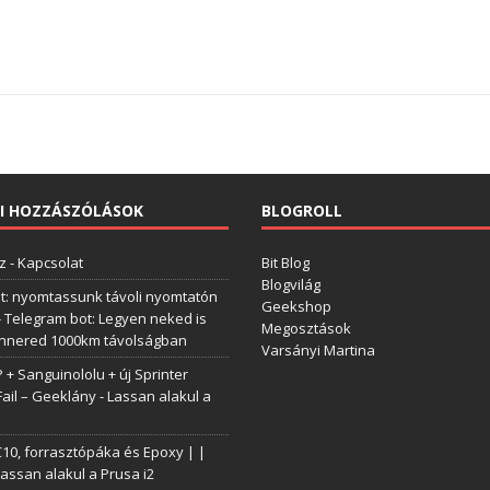
I HOZZÁSZÓLÁSOK
BLOGROLL
z
-
Kapcsolat
Bit Blog
Blogvilág
t: nyomtassunk távoli nyomtatón
Geekshop
-
Telegram bot: Legyen neked is
Megosztások
annered 1000km távolságban
Varsányi Martina
+ Sanguinololu + új Sprinter
Fail – Geeklány
-
Lassan alakul a
0, forrasztópáka és Epoxy | |
assan alakul a Prusa i2