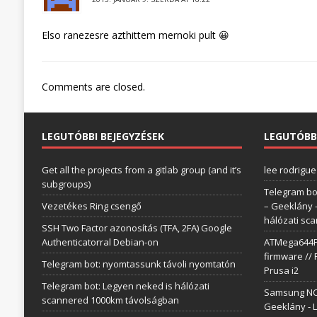
Elso ranezesre azthittem mernoki pult 😀
Comments are closed.
LEGUTÓBBI BEJEGYZÉSEK
LEGUTÓBB
Get all the projects from a gitlab group (and it’s
lee rodrigue
subgroups)
Telegram bo
Vezetékes Ring csengő
– Geeklány
hálózati sc
SSH Two Factor azonosítás (TFA, 2FA) Google
Authenticatorral Debian-on
ATMega644P 
firmware // 
Telegram bot: nyomtassunk távoli nyomtatón
Prusa i2
Telegram bot: Legyen neked is hálózati
Samsung NC1
scannered 1000km távolságban
Geeklány
-
L