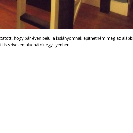
atott, hogy pár éven belül a kislányomnak építhetném meg az alább
i is szívesen aludnátok egy ilyenben.