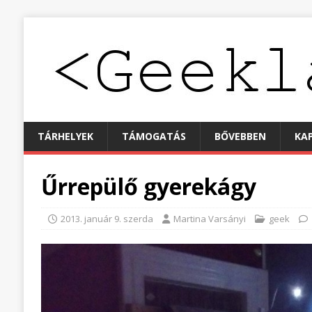
TÁRHELYEK
TÁMOGATÁS
BŐVEBBEN
KA
Űrrepülő gyerekágy
2013. január 9. szerda
Martina Varsányi
geek