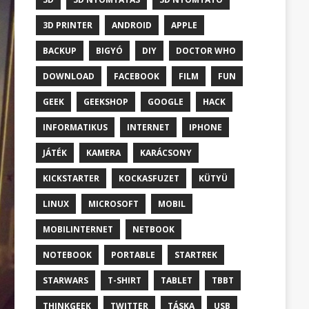
3D PRINTER
ANDROID
APPLE
BACKUP
BIGYÓ
DIY
DOCTOR WHO
DOWNLOAD
FACEBOOK
FILM
FUN
GEEK
GEEKSHOP
GOOGLE
HACK
INFORMATIKUS
INTERNET
IPHONE
JÁTÉK
KAMERA
KARÁCSONY
KICKSTARTER
KOCKASFUZET
KÜTYÜ
LINUX
MICROSOFT
MOBIL
MOBILINTERNET
NETBOOK
NOTEBOOK
PORTABLE
STARTREK
STARWARS
T-SHIRT
TABLET
TBBT
THINKGEEK
TWITTER
TÁSKA
USB