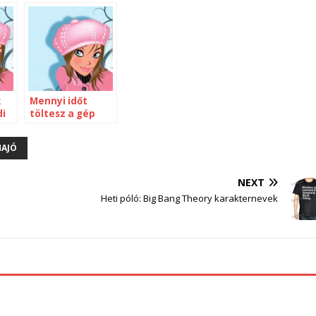
k
Mennyi időt
di
töltesz a gép
előtt?
AJÓ
NEXT
Heti póló: Big Bang Theory karakternevek