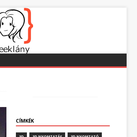
CÍMKÉK
3D
3D NYOMTATÁS
3D NYOMTATÓ