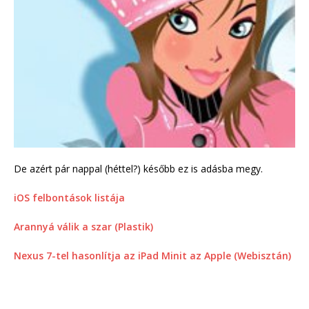
De azért pár nappal (héttel?) később ez is adásba megy.
iOS felbontások listája
Arannyá válik a szar (Plastik)
Nexus 7-tel hasonlítja az iPad Minit az Apple (Webisztán)