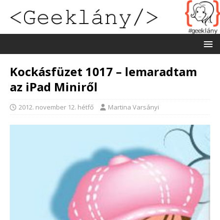
Kockásfüzet 1017 – lemaradtam
az iPad Miniről
2012. november 12. hétfő
Martina Varsányi