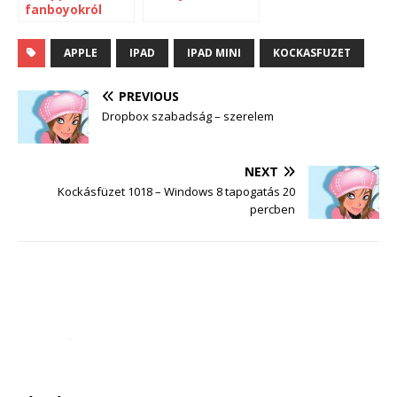
fanboyokról
APPLE
IPAD
IPAD MINI
KOCKASFUZET
PREVIOUS
Dropbox szabadság – szerelem
NEXT
Kockásfüzet 1018 – Windows 8 tapogatás 20
percben