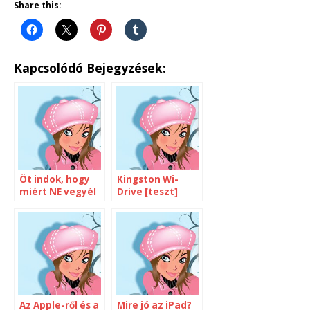
Share this:
Kapcsolódó Bejegyzések:
Öt indok, hogy
Kingston Wi-
miért NE vegyél
Drive [teszt]
új iPad-et
Az Apple-ről és a
Mire jó az iPad?