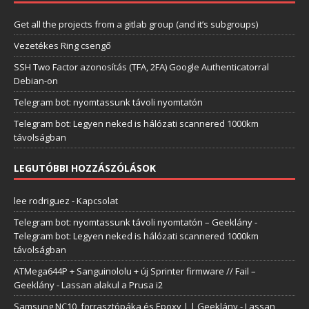
Get all the projects from a gitlab group (and it’s subgroups)
Vezetékes Ring csengő
SSH Two Factor azonosítás (TFA, 2FA) Google Authenticatorral
Debian-on
Telegram bot: nyomtassunk távoli nyomtatón
Telegram bot: Legyen neked is hálózati scannered 1000km
távolságban
LEGUTÓBBI HOZZÁSZÓLÁSOK
lee rodriguez
-
Kapcsolat
Telegram bot: nyomtassunk távoli nyomtatón – Geeklány
-
Telegram bot: Legyen neked is hálózati scannered 1000km
távolságban
ATMega644P + Sanguinololu + új Sprinter firmware // Fail –
Geeklány
-
Lassan alakul a Prusa i2
Samsung NC10, forrasztópáka és Epoxy | | Geeklány
-
Lassan