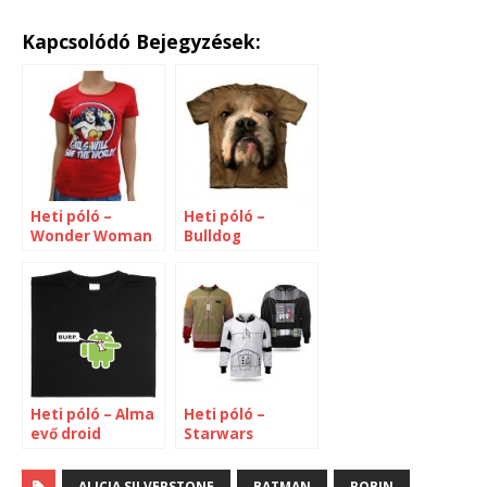
Kapcsolódó Bejegyzések:
Heti póló –
Heti póló –
Wonder Woman
Bulldog
Heti póló – Alma
Heti póló –
evő droid
Starwars
ALICIA SILVERSTONE
BATMAN
ROBIN