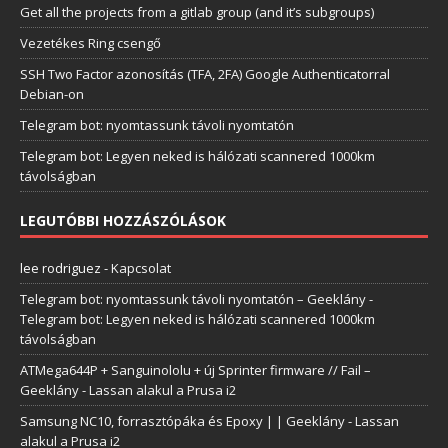
Get all the projects from a gitlab group (and it’s subgroups)
Vezetékes Ring csengő
SSH Two Factor azonosítás (TFA, 2FA) Google Authenticatorral
Debian-on
Telegram bot: nyomtassunk távoli nyomtatón
Telegram bot: Legyen neked is hálózati scannered 1000km
távolságban
LEGUTÓBBI HOZZÁSZÓLÁSOK
lee rodriguez
-
Kapcsolat
Telegram bot: nyomtassunk távoli nyomtatón – Geeklány
-
Telegram bot: Legyen neked is hálózati scannered 1000km
távolságban
ATMega644P + Sanguinololu + új Sprinter firmware // Fail –
Geeklány
-
Lassan alakul a Prusa i2
Samsung NC10, forrasztópáka és Epoxy | | Geeklány
-
Lassan
alakul a Prusa i2