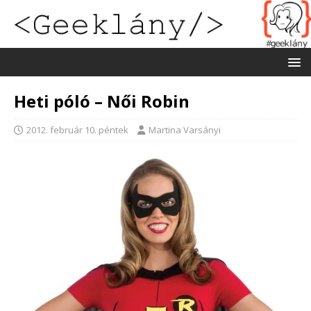
Heti póló – Női Robin
2012. február 10. péntek
Martina Varsányi