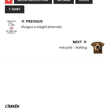
T-SHIRT
PREVIOUS
Elvágva a világtól [Internet]
NEXT
Heti póló – Bulldog
CÍMKÉK