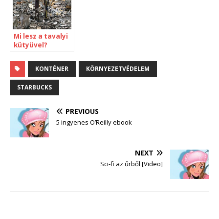
Mi lesz a tavalyi
kütyüvel?
KONTÉNER
KÖRNYEZETVÉDELEM
STARBUCKS
PREVIOUS
5 ingyenes O’Reilly ebook
NEXT
Sci-fi az űrből [Video]