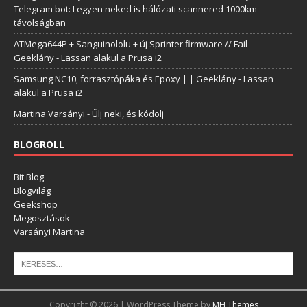
Telegram bot: Legyen neked is hálózati scannered 1000km
távolságban
ATMega644P + Sanguinololu + új Sprinter firmware // Fail –
Geeklány
-
Lassan alakul a Prusa i2
Samsung NC10, forrasztópáka és Epoxy | | Geeklány
-
Lassan
alakul a Prusa i2
Martina Varsányi
-
Ülj neki, és kódolj
BLOGROLL
Bit Blog
Blogvilág
Geekshop
Megosztások
Varsányi Martina
Copyright © 2026 | WordPress Theme by
MH Themes