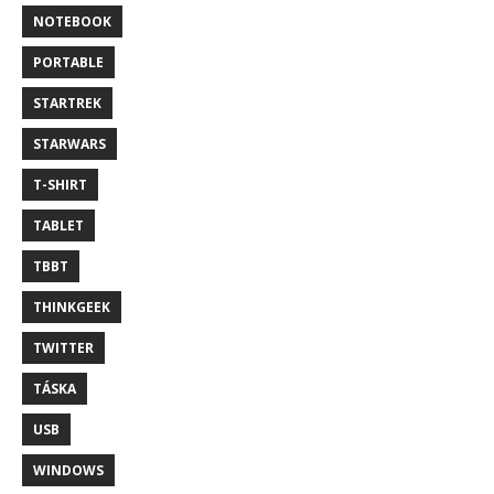
NOTEBOOK
PORTABLE
STARTREK
STARWARS
T-SHIRT
TABLET
TBBT
THINKGEEK
TWITTER
TÁSKA
USB
WINDOWS