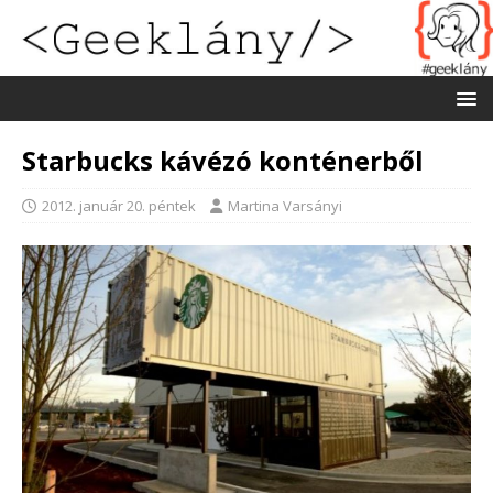
Starbucks kávézó konténerből
2012. január 20. péntek
Martina Varsányi