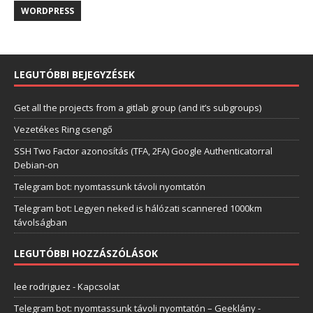
WORDPRESS
LEGUTÓBBI BEJEGYZÉSEK
Get all the projects from a gitlab group (and it’s subgroups)
Vezetékes Ring csengő
SSH Two Factor azonosítás (TFA, 2FA) Google Authenticatorral
Debian-on
Telegram bot: nyomtassunk távoli nyomtatón
Telegram bot: Legyen neked is hálózati scannered 1000km
távolságban
LEGUTÓBBI HOZZÁSZÓLÁSOK
lee rodriguez
-
Kapcsolat
Telegram bot: nyomtassunk távoli nyomtatón – Geeklány
-