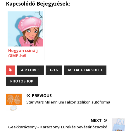
Kapcsolódó Bejegyzések:
Hogyan csinálj
GIMP-ből
Photoshopot?
AIR FORCE
F-16
METAL GEAR SOLID
PHOTOSHOP
PREVIOUS
Star Wars Millennium Falcon szilikon sütőforma
NEXT
Geekkarácsony – Karácsonyi Eurekás bevásárlózacskó