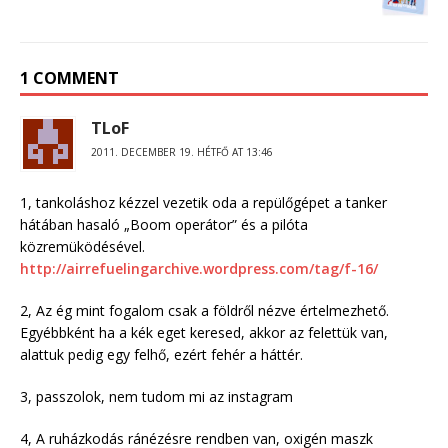
1 COMMENT
TLoF
2011. DECEMBER 19. HÉTFŐ AT 13:46
1, tankoláshoz kézzel vezetik oda a repülőgépet a tanker
hátában hasaló „Boom operátor” és a pilóta
közremüködésével.
http://airrefuelingarchive.wordpress.com/tag/f-16/
2, Az ég mint fogalom csak a földről nézve értelmezhető.
Egyébbként ha a kék eget keresed, akkor az felettük van,
alattuk pedig egy felhő, ezért fehér a háttér.
3, passzolok, nem tudom mi az instagram
4, A ruházkodás ránézésre rendben van, oxigén maszk