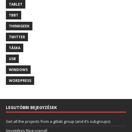
TABLET
TBBT
THINKGEEK
TWITTER
TÁSKA
USB
WINDOWS
WORDPRESS
LEGUTÓBBI BEJEGYZÉSEK
Get all the projects from a gitlab group (and it’s subgroups)
Vezetékes Ring csengő