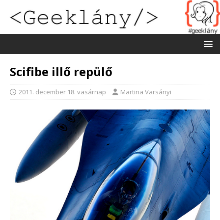
Scifibe illő repülő
2011. december 18. vasárnap
Martina Varsányi