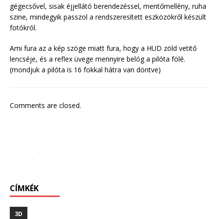
gégecsővel, sisak éjjellátó berendezéssel, mentőmellény, ruha
szine, mindegyik passzol a rendszeresített eszközökről készült
fotókról.
Ami fura az a kép szöge miatt fura, hogy a HUD zöld vetitő
lencséje, és a reflex üvege mennyire belóg a pilóta fölé.
(mondjuk a pilóta is 16 fokkal hátra van döntve)
Comments are closed.
CÍMKÉK
3D