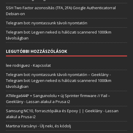
SSH Two Factor azonosítás (TFA, 2FA) Google Authenticatorral
Debian-on
Telegram bot: nyomtassunk távoli nyomtatón
Telegram bot: Legyen neked is hálózati scannered 1000km
távolságban
LEGUTÓBBI HOZZÁSZÓLÁSOK
lee rodriguez
-
Kapcsolat
Telegram bot: nyomtassunk távoli nyomtatón – Geeklány
-
Telegram bot: Legyen neked is hálózati scannered 1000km
távolságban
ATMega644P + Sanguinololu + új Sprinter firmware // Fail –
Geeklány
-
Lassan alakul a Prusa i2
Samsung NC10, forrasztópáka és Epoxy | | Geeklány
-
Lassan
alakul a Prusa i2
Martina Varsányi
-
Ülj neki, és kódolj