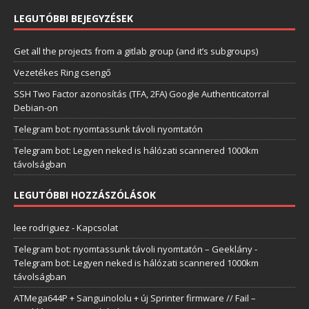
LEGUTÓBBI BEJEGYZÉSEK
Get all the projects from a gitlab group (and it’s subgroups)
Vezetékes Ring csengő
SSH Two Factor azonosítás (TFA, 2FA) Google Authenticatorral
Debian-on
Telegram bot: nyomtassunk távoli nyomtatón
Telegram bot: Legyen neked is hálózati scannered 1000km
távolságban
LEGUTÓBBI HOZZÁSZÓLÁSOK
lee rodriguez
-
Kapcsolat
Telegram bot: nyomtassunk távoli nyomtatón – Geeklány
-
Telegram bot: Legyen neked is hálózati scannered 1000km
távolságban
ATMega644P + Sanguinololu + új Sprinter firmware // Fail –