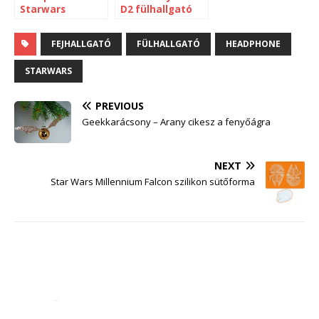
Starwars
D2 fülhallgató
FEJHALLGATÓ
FÜLHALLGATÓ
HEADPHONE
STARWARS
PREVIOUS
Geekkarácsony – Arany cikesz a fenyőágra
NEXT
Star Wars Millennium Falcon szilikon sütőforma