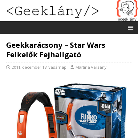
Geekkarácsony – Star Wars
Felkelők Fejhallgató
2011. december 18. vasárnap
Martina Varsányi