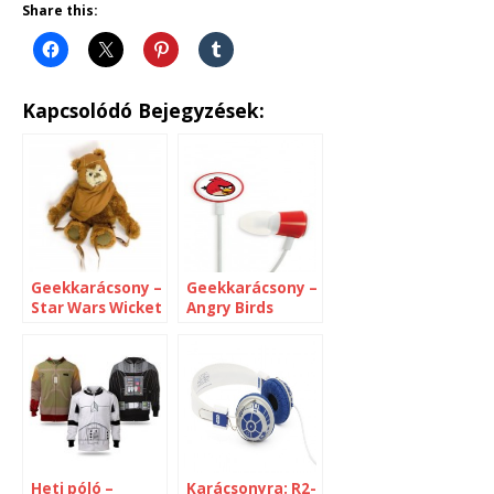
Share this:
Kapcsolódó Bejegyzések:
Geekkarácsony –
Geekkarácsony –
Star Wars Wicket
Angry Birds
plüss
csirpelők
Heti póló –
Karácsonyra: R2-