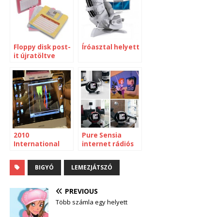
Floppy disk post-
Íróasztal helyett
it újratöltve
2010
Pure Sensia
International
internet rádiós
CES – Netbookok
óra
BIGYÓ
LEMEZJÁTSZÓ
PREVIOUS
Több számla egy helyett