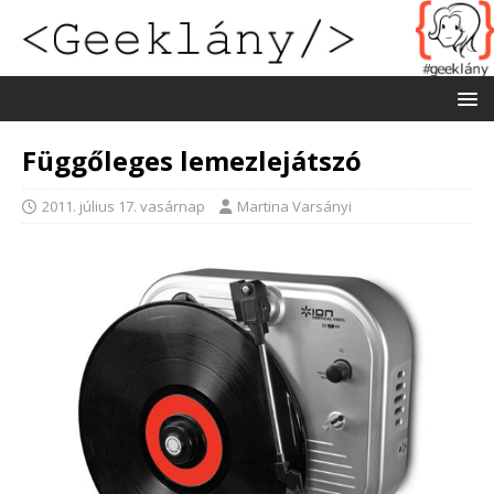
Függőleges lemezlejátszó
2011. július 17. vasárnap
Martina Varsányi