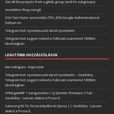
Get all the projects from a gitlab group (and it’s subgroups)
Vezetékes Ring csengő
SSH Two Factor azonosítás (TFA, 2FA) Google Authenticatorral
Debian-on
Telegram bot: nyomtassunk távoli nyomtatón
Telegram bot: Legyen neked is hálózati scannered 1000km
távolságban
LEGUTÓBBI HOZZÁSZÓLÁSOK
lee rodriguez
-
Kapcsolat
Telegram bot: nyomtassunk távoli nyomtatón – Geeklány
-
Telegram bot: Legyen neked is hálózati scannered 1000km
távolságban
ATMega644P + Sanguinololu + új Sprinter firmware // Fail –
Geeklány
-
Lassan alakul a Prusa i2
Samsung NC10, forrasztópáka és Epoxy | | Geeklány
-
Lassan
alakul a Prusa i2