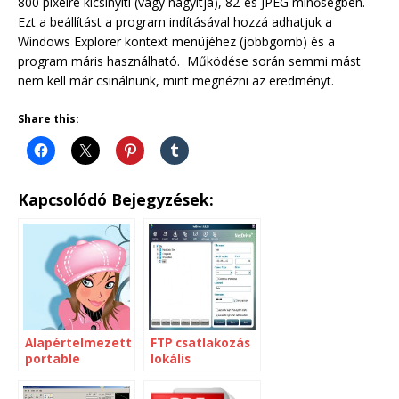
800 pixelre kicsinyíti (vagy nagyítja), 82-es JPEG minőségben.
Ezt a beállítást a program indításával hozzá adhatjuk a
Windows Explorer kontext menüjéhez (jobbgomb) és a
program máris használható. Működése során semmi mást
nem kell már csinálnunk, mint megnézni az eredményt.
Share this:
Kapcsolódó Bejegyzések:
Alapértelmezett
FTP csatlakozás
portable
lokális
böngésző
meghajtóként
[Windows XP]
[Windows]