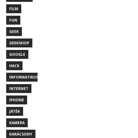
FILM
FUN
GEEK
GEEKSHOP
GOOGLE
HACK
INFORMATIKUS
INTERNET
IPHONE
JÁTÉK
KAMERA
KARÁCSONY