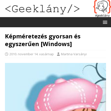
Képméretezés gyorsan és
egyszerűen [Windows]
2010. november 14. vasárnap
Martina Varsányi