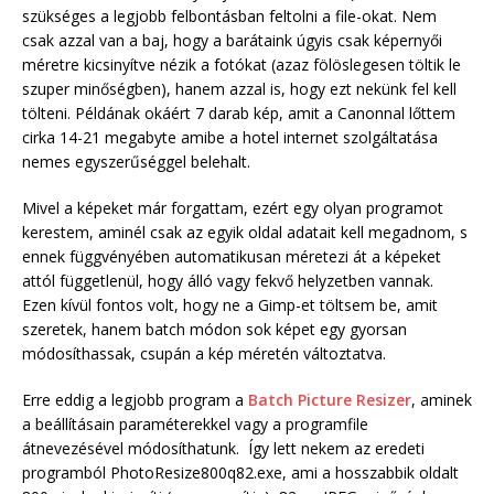
szükséges a legjobb felbontásban feltolni a file-okat. Nem
csak azzal van a baj, hogy a barátaink úgyis csak képernyői
méretre kicsinyítve nézik a fotókat (azaz fölöslegesen töltik le
szuper minőségben), hanem azzal is, hogy ezt nekünk fel kell
tölteni. Példának okáért 7 darab kép, amit a Canonnal lőttem
cirka 14-21 megabyte amibe a hotel internet szolgáltatása
nemes egyszerűséggel belehalt.
Mivel a képeket már forgattam, ezért egy olyan programot
kerestem, aminél csak az egyik oldal adatait kell megadnom, s
ennek függvényében automatikusan méretezi át a képeket
attól függetlenül, hogy álló vagy fekvő helyzetben vannak.
Ezen kívül fontos volt, hogy ne a Gimp-et töltsem be, amit
szeretek, hanem batch módon sok képet egy gyorsan
módosíthassak, csupán a kép méretén változtatva.
Erre eddig a legjobb program a
Batch Picture Resizer
, aminek
a beállításain paraméterekkel vagy a programfile
átnevezésével módosíthatunk. Így lett nekem az eredeti
programból PhotoResize800q82.exe, ami a hosszabbik oldalt