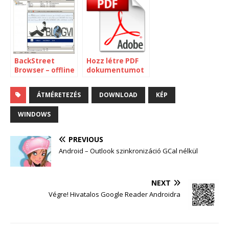
BackStreet
Hozz létre PDF
Browser – offline
dokumentumot
blog olvasó
bármiből
ÁTMÉRETEZÉS
DOWNLOAD
KÉP
WINDOWS
PREVIOUS
Android – Outlook szinkronizáció GCal nélkül
NEXT
Végre! Hivatalos Google Reader Androidra