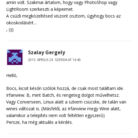
amin volt. Szakmai ártalom, hogy vagy PhotoShop vagy
LightRoom szerkeszti a képeimet.
A csúzli megközeltésed viszont osztom, úgyhogy bocs az
okoskodásért…
,-)))
Szalay Gergely
2013. ÁPRILIS 24. SZERDA AT 14:40
Helló,
Bocs, kicsit későn szólok hozzá, de csak most találtam ide.
Irfanview. B, mint Batch, és rengeteg dolgot művelhetsz.
Vagy Converseen, Linux alatt a szívem csücske, de talán van
wines változat is. (Másfelől, az Irfanview megy Wine alatt,
valamikor a telepítés nem volt feltétlen egyszerű)
Persze, ha még aktuális a kérdés.