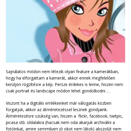
Sajnálatos módon nem létezik olyan feature a kamerákban,
hogy ha elforgattam a kamerát, akkor ennek megfelelően
kerüljön rögzítésre a kép. Persze érdekes is lenne, hiszen nem
csak portrait és landscape módon lehet gondolkodni …
Viszont ha a digitális emlékeinket már válogatás közben
forgatjuk, akkor az átméretezéssel lesznek gondjaink.
Átméretezésre szükség van, hiszen a flickr, facebook, twitpic,
picasa stb. oldalakra (hacsak nem oda akarjuk archiválni a
fotóinkat, amire semmilyen jó okot nem látok) abszolút nem