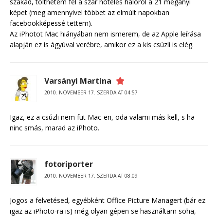
szakad, tölthetem fel a szar hoteles hálóról a 21 megányi
képet (meg amennyivel többet az elmúlt napokban
facebookképessé tettem).
Az iPhotot Mac hiányában nem ismerem, de az Apple leírása
alapján ez is ágyúval verébre, amikor ez a kis csúzli is elég.
Varsányi Martina
2010. NOVEMBER 17. SZERDA AT 04:57
Igaz, ez a csúzli nem fut Mac-en, oda valami más kell, s ha
ninc smás, marad az iPhoto.
fotoriporter
2010. NOVEMBER 17. SZERDA AT 08:09
Jogos a felvetésed, egyébként Office Picture Managert (bár ez
igaz az iPhoto-ra is) még olyan gépen se használtam soha,